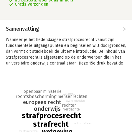
Nu besteld, woensdag in huis
Gratis verzonden
Samenvatting
Wanneer je het hedendaagse strafprocesrecht vanuit zijn
fundamentele uitgangspunten en beginselen wilt doorgronden,
dan vormt dit studieboek de ultieme introductie. De inhoud van
Strafprocesrecht is afgestemd op de onderwerpen die in het
universitaire onderwijs centraal staan. Deze 15e druk bevat de
laatste jurisprudentie en wetgeving.
Studenten en praktijkjuristen in het strafrecht vinden in
Strafprocesrecht een grondige kennismaking met het
strafprocesrecht op academisch niveau. De titel biedt meer
openbaar ministerie
voorarrest
rechtsbescherming
mensenrechten
dan enkel een naslagwerk van de actuele wetgeving en
europees recht
dwangmiddelen
jurisprudentie binnen het strafprocesrecht. In plaats daarvan
rechter
onderwijs
wordt een breder perspectief ingenomen, waarbij volop
verdachte
strafprocesrecht
aandacht uitgaat naar de fundamentele uitgangspunten en
beginselen van het rechtsgebied. Zo beschouwen de auteurs
strafrecht
rechtsmiddelen
elementen van het Nederlandse strafprocesrecht in het licht
wetgeving
rechtsmiddelen