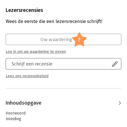
verzamelen al vele jaren alle beschikbare informatie over de
Aantal pagina's:
300
misdaad in Nederland en over hun woonplaats Utrecht in het
Uitgever:
Just Publishers
Lezersrecensies
bijzonder. Voor Crimineel Utrecht bundelden zij hun kennis en
Druk:
1
hun collecties.
Verschijningsdatum:
5-7-2021
Wees de eerste die een lezersrecensie schrijft!
Hoofdrubriek:
Juridisch
Jongbloed:
Strafrecht - Criminologie
?
Uw waardering
Log in om uw waardering te geven
Schrijf een recensie
Lees ons recensiebeleid
Inhoudsopgave
Voorwoord
Inleiding