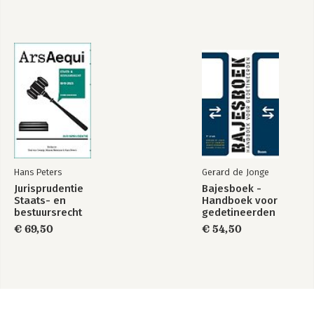
Hans Peters
Gerard de Jonge
Jurisprudentie
Bajesboek -
Staats- en
Handboek voor
bestuursrecht
gedetineerden
1849-2025
€ 69,50
€ 54,50