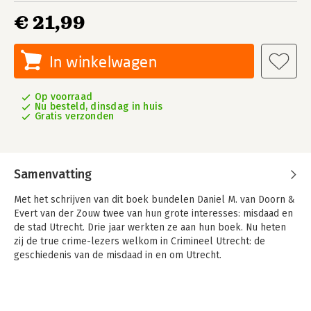
€ 21,99
In winkelwagen
Op voorraad
Nu besteld, dinsdag in huis
Gratis verzonden
Samenvatting
Met het schrijven van dit boek bundelen Daniel M. van Doorn &
Evert van der Zouw twee van hun grote interesses: misdaad en
de stad Utrecht. Drie jaar werkten ze aan hun boek. Nu heten
zij de true crime-lezers welkom in Crimineel Utrecht: de
geschiedenis van de misdaad in en om Utrecht.
Hans van Zon en 'Oude Nol', Bertus Kwarten en Henk Rommy,
de 'Utrechtse Seksbaron' en Bertie Cirkel. Deze landelijk
bekende personen hebben allemaal een ding gemeen: allen
zijn ze voor korte of langere tijd actief geweest in het