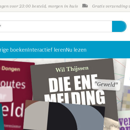
gen voor 23:00 besteld, morgen in huis
Gratis verzending
rige boeken
Interactief leren
Nu lezen
"Geweld"
"Geweld"