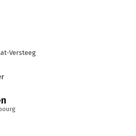
at-Versteeg
er
en
bourg