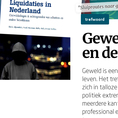
"Sluiproutes naar 
"Sluiproutes naar 
trefwoord
Gewe
en de
Geweld is een
leven. Het tr
zich in talloz
politiek extr
meerdere kant
professional 