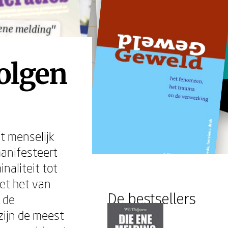
ene melding"
ene melding"
olgen
t menselijk
manifesteert
naliteit tot
oet het van
De bestsellers
 de
zijn de meest