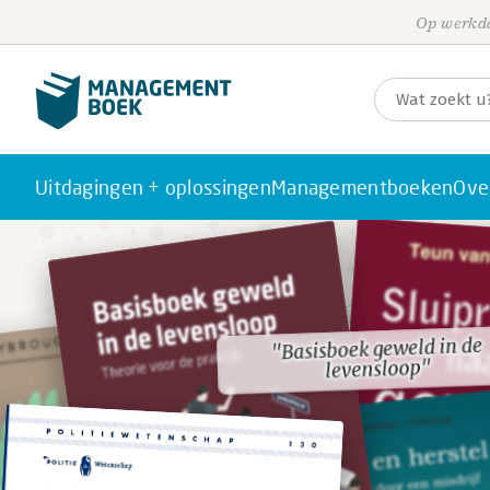
Op werkda
Uitdagingen + oplossingen
Managementboeken
Ove
"Basisboek geweld in de
"Basisboek geweld in de
levensloop"
levensloop"