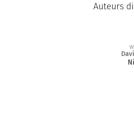
Auteurs di
W
Dav
N