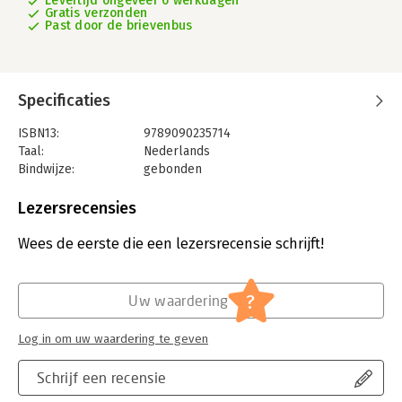
Levertijd ongeveer 6 werkdagen
Gratis verzonden
Past door de brievenbus
Specificaties
ISBN13:
9789090235714
Taal:
Nederlands
Bindwijze:
gebonden
Aantal pagina's:
100
Uitgever:
C&E Partners
Lezersrecensies
Verschijningsdatum:
1-11-2008
Wees de eerste die een lezersrecensie schrijft!
Hoofdrubriek:
Advisering
?
Uw waardering
Log in om uw waardering te geven
Schrijf een recensie