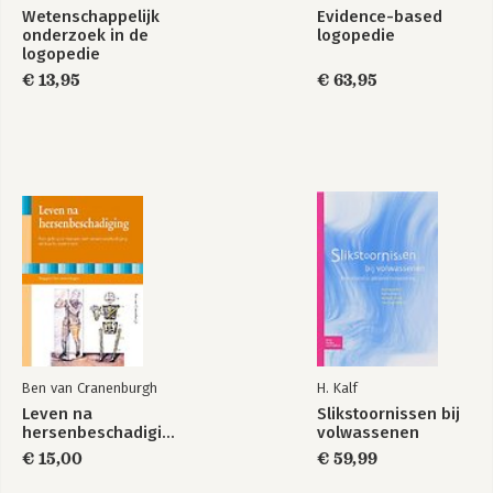
Wetenschappelijk
Evidence-based
onderzoek in de
logopedie
logopedie
€ 13,95
€ 63,95
Ben van Cranenburgh
H. Kalf
Leven na
Slikstoornissen bij
hersenbeschadiging
volwassenen
€ 15,00
€ 59,99