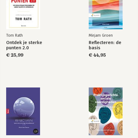
- Van motivatie naar daadkracht
- Motivatie en daadkracht mogen geen wals zijn
- Kracht halen uit negatieve emoties en trauma’s
152. Bal 8 en 9: Richting bepalen en doelen stellen
- De zes doelen om op te focussen
Tom Rath
Mirjam Groen
- Werk, collega’s en veranderen van baan
Ontdek je sterke
Reflecteren: de
- Geld en andere middelen
punten 2.0
basis
- Proberen, balans, waarderen en doorzetten
€ 25,99
€ 44,95
172. Tot slot
174. Dankbetuiging