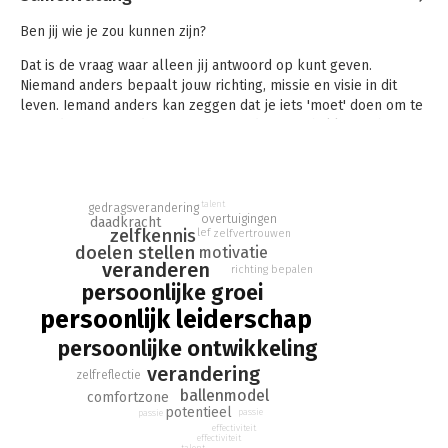
Ben jij wie je zou kunnen zijn?
Dat is de vraag waar alleen jij antwoord op kunt geven.
Niemand anders bepaalt jouw richting, missie en visie in dit
leven. Iemand anders kan zeggen dat je iets 'moet' doen om te
veranderen, maar dan gaan juist eerder jouw hakken in het
zand. Daarnaast is het aan jezelf of je verandering ook
daadwerkelijk toepast, want het is jouw leven.
Dit is een boek dat een unieke kijk geeft op persoonlijke
talent
gedragsverandering
ontwikkeling met no-nonsense uitleg en een dosis humor.
overtuigingen
daadkracht
zelfkennis
lef
zelfvertrouwen
Simpel uitgelegd, gemakkelijk te begrijpen en straight to the
doelen stellen
motivatie
point!
veranderen
richting bepalen
persoonlijke groei
Roel is een waanzinnig gedreven groeispons. Dat in
combinatie met zijn passie voor de mens maakt dat we in de
persoonlijk leiderschap
toekomst nog vaak van hem gaan horen.
- Remco Claassen
persoonlijke ontwikkeling
verandering
zelfreflectie
ballenmodel
comfortzone
potentieel
passie
passie
effectiviteit
effectiviteit
talent