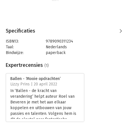
Specificaties
ISBN13:
9789090311234
Taal:
Nederlands
Bindwijze:
paperback
Aantal pagina's:
178
Uitgever:
Roel van Beveren Training en Coaching
Expertrecensies
(1)
Druk:
1
Verschijningsdatum:
20-10-2021
Ballen - ‘Mooie opdrachten’
Lizzy Prins | 20 april 2022
Hoofdrubriek:
Persoonlijke effectiviteit
In ‘Ballen - de kracht van
verandering’ helpt auteur Roel van
Beveren je met het aan elkaar
koppelen en uitbouwen van jouw
passies en talenten. Volgens hem is
dit de sleutel naar fantastische
resultaten. Voor mij als (Business)