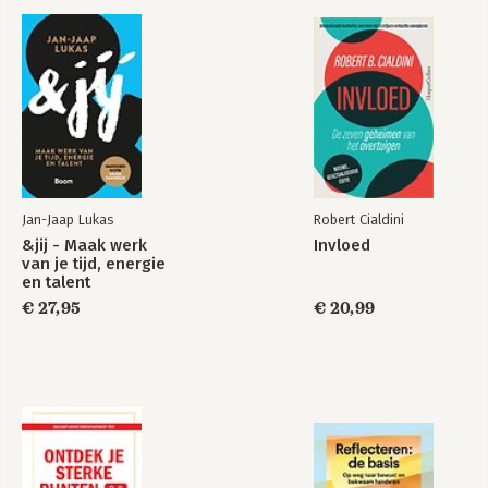
Roel is getraind door de best 
- Ego en gego
beoordeelde trainer, spreker en auteur 
- Iedereen is verschillend
op het gebied van leiderschap in 
- De emotionele bankrekening
Nederland: Remco Claassen en heeft 
- Word betrouwbaar
als professional ruim 28 jaar ervaring in 
het vak van trainen en spreken.
76. Bal 5: Wat wil je en wat kun je
- Van gevoel…
- …naar gedachten…
- …naar handelen
- Goed voorbeeld doet goed volgen
Jan-Jaap Lukas
Robert Cialdini
- Je comfortzone
&jij - Maak werk
Invloed
- Creativiteit
van je tijd, energie
en talent
106. Bal 6: Overtuigingen
€ 27,95
€ 20,99
- Kinderen en persoonlijk leiderschap
- Kijk uit met wat je in je hoofd laat stoppen
- Wat er niet is
- Wie heb jij om je heen?
- ED en OMA
132. Bal 7: Het lef/ ‘de ballen’ hebben
- PIM