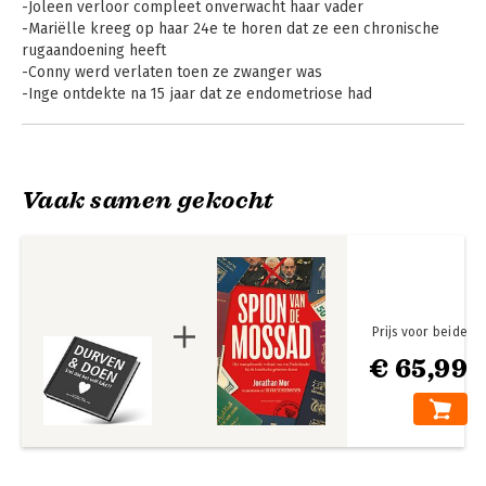
-Joleen verloor compleet onverwacht haar vader
-Mariëlle kreeg op haar 24e te horen dat ze een chronische
rugaandoening heeft
-Conny werd verlaten toen ze zwanger was
-Inge ontdekte na 15 jaar dat ze endometriose had
-Wendy krabbelde op na een zware burn-out
-Erleyne werd geboren met een dubbele hartafwijking
-Gaby beviel drie keer te vroeg
-Leila ontsnapte uit een gearrangeerd huwelijk en vreesde
Vaak samen gekocht
voor de gevolgen
Prijs voor beide
€ 65,99