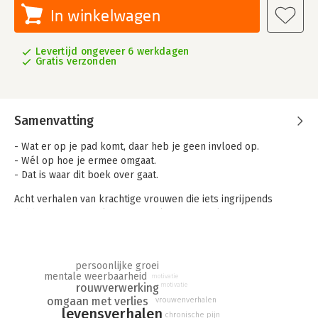
In winkelwagen
Levertijd ongeveer 6 werkdagen
Gratis verzonden
Samenvatting
- Wat er op je pad komt, daar heb je geen invloed op.
- Wél op hoe je ermee omgaat.
- Dat is waar dit boek over gaat.
Acht verhalen van krachtige vrouwen die iets ingrijpends
hebben meegemaakt, maar er als een completer mens zijn
uitgekomen. Acht keer praktische tips die hen geholpen
hebben de zon weer te laten schijnen.
persoonlijke groei
Pittige levensgebeurtenissen vormen een mens. Juist door wat
mentale weerbaarheid
motivatie
de vrouwen hebben meegemaakt, zijn ze gemotiveerd om
rouwverwerking
motivatie
anderen te laten zien dat je een keuze hebt. Stel dat het wél
omgaan met verlies
vrouwenverhalen
lukt?! Hoe verdrietig of heftig iets ook is, je kunt er uiteindelijk
levensverhalen
chronische pijn