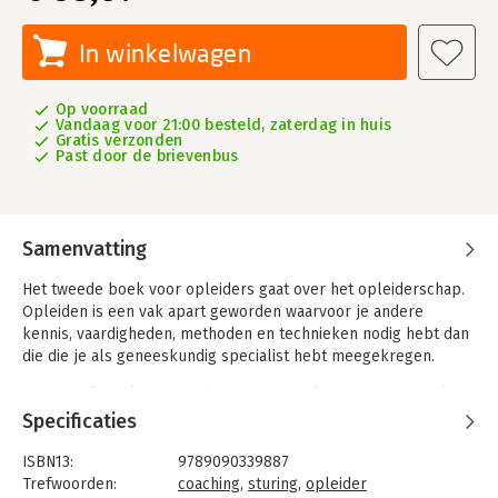
In winkelwagen
Op voorraad
Vandaag voor 21:00 besteld, zaterdag in huis
Gratis verzonden
Past door de brievenbus
Samenvatting
Het tweede boek voor opleiders gaat over het opleiderschap.
Opleiden is een vak apart geworden waarvoor je andere
kennis, vaardigheden, methoden en technieken nodig hebt dan
die die je als geneeskundig specialist hebt meegekregen.
In dit boek werken we wederom met herkenbare casuïstiek die
gekoppeld wordt aan theorieën en modellen. Daarbij geven we
Specificaties
praktische handvatten voor complexe opleidingssituaties waar
je als opleider vaak niet gelijk een oplossing voor hebt.
ISBN13:
9789090339887
Trefwoorden:
coaching
,
sturing
,
opleider