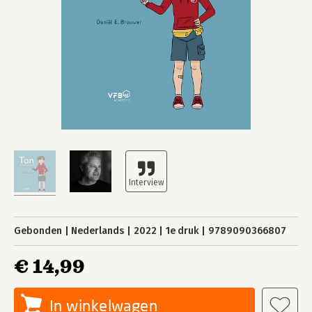
Gebonden
Nederlands
2022
1e druk
9789090366807
€ 14,99
In winkelwagen