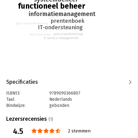
functioneel beheer
informatiemanagement
prentenboek
gebruikersondersteuning
IT-ondersteuning
procesverbetering
bedrijfsprocessen
it service management
Specificaties
ISBN13:
9789090366807
Taal:
Nederlands
Bindwijze:
gebonden
Aantal pagina's:
24
Uitgever:
VFB Academy
Lezersrecensies
(1)
Druk:
1
4.5
Verschijningsdatum:
9-12-2022
2 stemmen