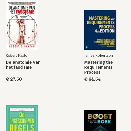
Pragmatisch
De functioneel
Procesmanagement
beheer bundel 2
Robert Paxton
James Robertson
Bekijk alle boeken
De anatomie van
Mastering the
het fascisme
Requirements
Process
€ 27,50
€ 64,54