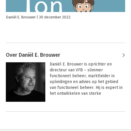
Daniël E. Brouwer
30 december 2022
Over Daniël E. Brouwer
Daniël E. Brouwer is oprichter en 
directeur van VFB – slimmer 
functioneel beheer, marktleider in 
opleidingen en advies op het gebied 
van functioneel beheer. Hij is expert in 
het ontwikkelen van sterke 
functioneel-beheerteams en auteur van 
meerdere standaardwerken, waaronder 
Andere boeken door Daniël E.
Hét handboek voor de functioneel 
Brouwer
beheerder
.