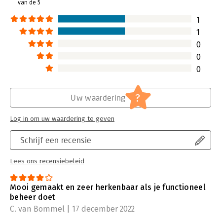
van de 5
Hoofdrubriek:
IT-management / ICT
1
1
0
0
0
?
Uw waardering
Log in om uw waardering te geven
Schrijf een recensie
Lees ons recensiebeleid
Mooi gemaakt en zeer herkenbaar als je functioneel
beheer doet
C. van Bommel | 17 december 2022