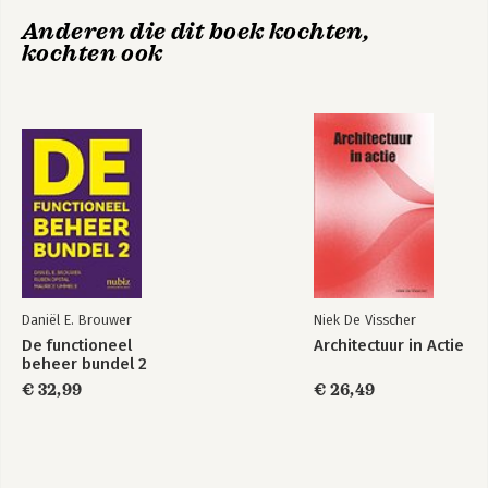
Anderen die dit boek kochten,
kochten ook
Hét handboek voor
Functioneel beheer
de functioneel
en AI
beheerder
Daniël E. Brouwer
Niek De Visscher
De functioneel
Architectuur in Actie
beheer bundel 2
€ 32,99
€ 26,49