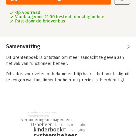
Op voorraad
Vandaag voor 21:00 besteld, dinsdag in huis
Past door de brievenbus
Samenvatting
Dit prentenboek is ontstaan om meer aandacht te geven aan
het vak van functioneel beheer.
Dit vak is voor velen onbekend en blijkbaar is het ook lastig uit
te leggen wat functioneel beheer nu precies is. Hierdoor ligt
onderwaardering op de loer.
Vanuit VFB Academy weten we dat functioneel beheerders de
ruggengraat zijn van organisaties die met IT-systemen werken.
Daar zijn wij trots op en dat willen wij ook graag uitdragen.
gebruikersondersteuning
bedrijfsprocessen
veranderingsmanagement
IT-beheer
beroepsoriëntatie
kinderboek
IT-beveiliging
systeembeheer