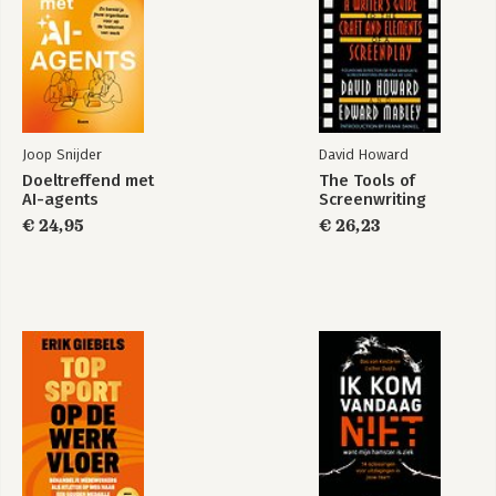
en mechanismen kennen die talenten 
DEEL III 187
en ontwikkeling van de mens 
Mijn reis 189
(onbewust) beïnvloeden, verbindt zij 
Slotwoord 201
individuele paden met de dynamiek en 
Bronvermelding 211
gang van zaken binnen organisaties. En 
Over de auteur 217
met de stem van het hart als natuurlijk 
gegeven.

Joop Snijder
David Howard
Met 'The Syllie System' richt zij zich tot 
Doeltreffend met
The Tools of
AI-agents
Screenwriting
koersbepalers die onderzoeken welke 
koers zij gaan. In het eigen leven. In 
€ 24,95
€ 26,23
een organisatie.