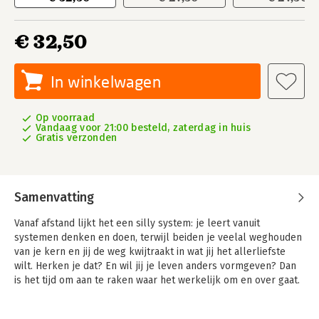
€ 32,50
In winkelwagen
Op voorraad
Vandaag voor 21:00 besteld, zaterdag in huis
Gratis verzonden
Samenvatting
Vanaf afstand lijkt het een silly system: je leert vanuit
systemen denken en doen, terwijl beiden je veelal weghouden
van je kern en jij de weg kwijtraakt in wat jij het allerliefste
wilt. Herken je dat? En wil jij je leven anders vormgeven? Dan
is het tijd om aan te raken waar het werkelijk om en over gaat.
The Syllie System
geeft je inzicht in hoe vaardigheden soms als
talent worden ingezet, hoe talenten in de schaduw blijven, hoe