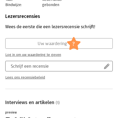
Bindwijze:
gebonden
Aantal pagina's:
218
Uitgever:
BosboomBooks
Lezersrecensies
Druk:
1
Verschijningsdatum:
12-9-2024
Wees de eerste die een lezersrecensie schrijft!
Hoofdrubriek:
Algemeen management
,
Persoonlijke
effectiviteit
?
Uw waardering
Log in om uw waardering te geven
Schrijf een recensie
Lees ons recensiebeleid
Interviews en artikelen
(1)
preview