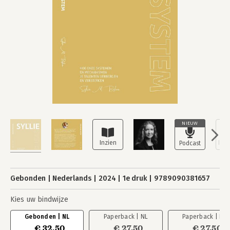
NIEUW
Gebonden
Nederlands
2024
1e druk
9789090381657
Kies uw bindwijze
Gebonden | NL
Paperback | NL
Paperback | EN
€ 32,50
€ 27,50
€ 27,50