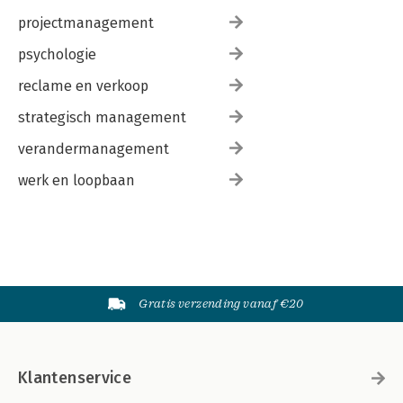
projectmanagement
psychologie
reclame en verkoop
strategisch management
verandermanagement
werk en loopbaan
Gratis verzending vanaf €20
Klantenservice