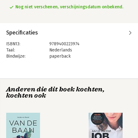
Nog niet verschenen, verschijningsdatum onbekend.
Specificaties
ISBN13:
9789400223974
Taal:
Nederlands
Bindwijze:
paperback
Aantal pagina's:
100
Uitgever:
Educatieve Uitgeversgroep BV
Druk:
2
Verschijningsdatum:
1-6-2017
Anderen die dit boek kochten,
Hoofdrubriek:
Werk en loopbaan
kochten ook