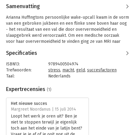
Samenvatting
Arianna Huffingtons persoonlijke wake-upcall kwam in de vorm
van een gebroken jukbeen en een flinke snee boven haar oog
- het resultaat van een val die door oververmoeidheid en
slaapgebrek werd veroorzaakt. Om een medische oorzaak
voor haar oververmoeidheid te vinden ging ze van MRI naar
CAT-scan naar echo. Ondertussen vroeg ze zich af: is dit nu hoe
Specificaties
succes voelt?
In 'Het nieuwe succes' roept ze op tot herdefiniëring van wat
ISBN13:
9789400504974
het vandaag de dag betekent om succesvol te zijn: ons
Trefwoorden:
stress
,
macht
,
geld
,
succesfactoren
meedogenloos achtervolgen van geld en macht heeft geleid
Taal:
Nederlands
tot een epidemie van burn-outs en andere stressgerelateerde
Bindwijze:
paperback
ziekten. Onze huidige definitie van succes, zoals Arianna laat
Aantal pagina's:
320
Expertrecensies
(1)
zien, wordt letterlijk onze dood. We moeten een nieuwe weg
Uitgever:
AW Bruna
inslaan.
Druk:
1
Het nieuwe succes
Verschijningsdatum:
7-4-2014
Margreet Noordanus | 15 juli 2014
In dit zeer persoonlijke boek vertelt Arianne openhartig over
Loopt het werk je oren uit? Ben je
haar eigen uitdagingen met het plannen en prioriteiten stellen
Hoofdrubriek:
Persoonlijke effectiviteit
niet te stoppen terwijl je eigenlijk
op het gebied van haar carrière en haar twee dochters – het
toch aan het einde van je latijn bent?
schakelen tussen deadlines en familiecrisissen, de
Vraag je je af of je ooit nog uit de
omstandigheden die uiteindelijk leidden tot haar instorten, en