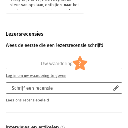
sleur van opstaan, ontbijten, naar het
haar 'aha-moment'.
werk, werken, naar huis, avondeten,
De nieuwste baanbrekende onderzoeksresultaten op het
koffie drinken, tv kijken en weer
gebied van psychologie, sport, slaap en fysiologie laten de
slapen gaan komt?
enorm positieve effecten zien van meditatie, mindfulness,
Lees verder
loslaten en geven. Arianne leidt ons naar een revolutie in onze
Lezersrecensies
cultuur, ons denken, onze werkplek en onze levens.
Wees de eerste die een lezersrecensie schrijft!
?
Uw waardering
Log in om uw waardering te geven
Schrijf een recensie
Lees ons recensiebeleid
Interviews en artikelen
(1)