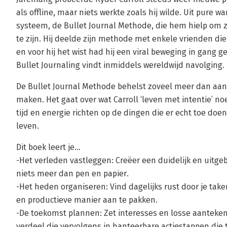
als offline, maar niets werkte zoals hij wilde. Uit pure w
systeem, de Bullet Journal Methode, die hem hielp om z
te zijn. Hij deelde zijn methode met enkele vrienden d
en voor hij het wist had hij een viral beweging in gang g
Bullet Journaling vindt inmiddels wereldwijd navolging.
De Bullet Journal Methode behelst zoveel meer dan aant
maken. Het gaat over wat Carroll ‘leven met intentie’ no
tijd en energie richten op de dingen die er echt toe doen,
leven.
Dit boek leert je…
-Het verleden vastleggen: Creëer een duidelijk en uitge
niets meer dan pen en papier.
-Het heden organiseren: Vind dagelijks rust door je tak
en productieve manier aan te pakken.
-De toekomst plannen: Zet interesses en losse aanteken
verdeel die vervolgens in hanteerbare actiestappen die 