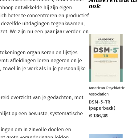
Anderen die di
ook
anhoop ontwikkelde hij zijn eigen
ich beter te concentreren en productief
ie dezelfde uitdagingen tegenkwamen,
ezet. We zijn nu een paar jaar verder, en
ekeningen organiseren en lijstjes
emt: afleidingen leren negeren en je
 zowel in je werk als in je persoonlijke
American Psychiatric
Association
breid overzicht van je gedachten, met
DSM-5-TR
(paperback)
enlijst op een bewuste, systematische
€ 136,25
ingen om in zinvolle doelen en
tot grote veranderingen leiden.