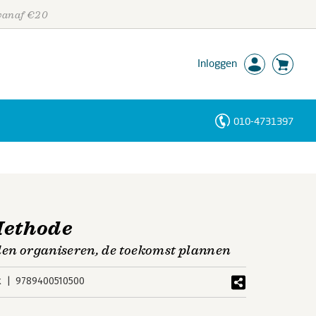
 vanaf €20
Inloggen
010-4731397
Personen
Trefwoorden
Methode
eden organiseren, de toekomst plannen
k
9789400510500