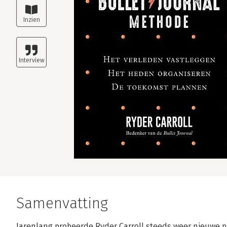
Samenvatting
Jarenlang probeerde Ryder Carroll steeds weer nieuwe p