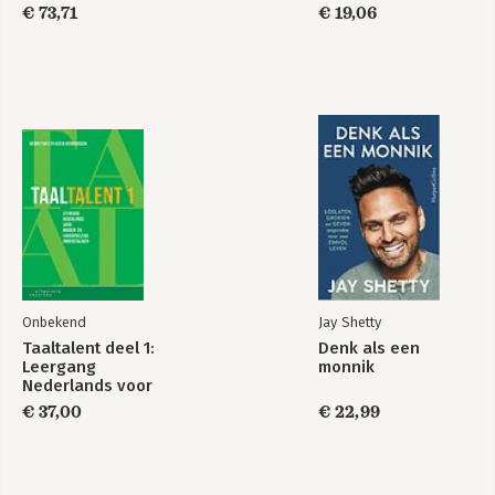
Leadership
€ 73,71
€ 19,06
Onbekend
Jay Shetty
Taaltalent deel 1:
Denk als een
Leergang
monnik
Nederlands voor
midden- en hoogo
€ 37,00
€ 22,99