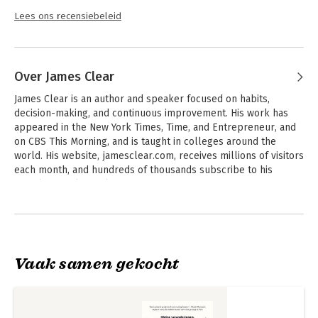
Lees ons recensiebeleid
Over James Clear
James Clear is an author and speaker focused on habits, 
decision-making, and continuous improvement. His work has 
appeared in the New York Times, Time, and Entrepreneur, and 
on CBS This Morning, and is taught in colleges around the 
world. His website, jamesclear.com, receives millions of visitors 
each month, and hundreds of thousands subscribe to his 
popular email newsletter. 

Andere boeken door James Clear
He is the creator of The Habits Academy, which is the premier 
training platform for organizations and individuals that are 
interested in building better habits in life and work. He is a 
regular speaker at Fortune 500 companies and his work is 
Vaak samen gekocht
used by teams in the NFL, NBA, and MLB.