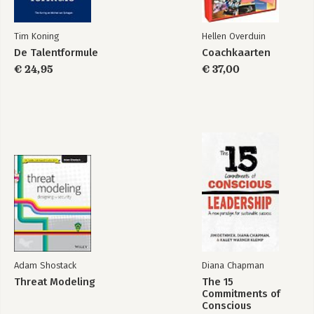
Tim Koning
Hellen Overduin
Bekijk alle boeken
De Talentformule
Coachkaarten
€ 24,95
€ 37,00
Adam Shostack
Diana Chapman
Threat Modeling
The 15
Commitments of
Conscious