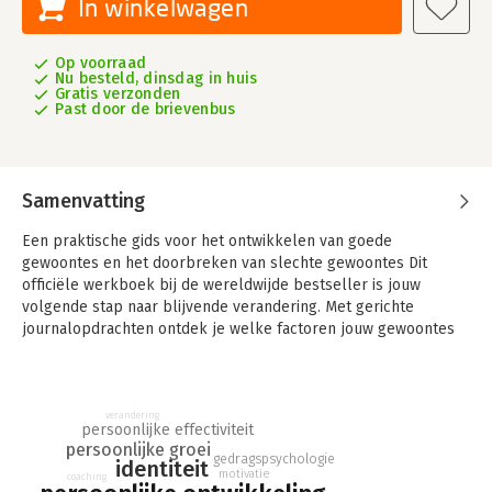
In winkelwagen
Op voorraad
Nu besteld, dinsdag in huis
Gratis verzonden
Past door de brievenbus
Samenvatting
Een praktische gids voor het ontwikkelen van goede
gewoontes en het doorbreken van slechte gewoontes Dit
officiële werkboek bij de wereldwijde bestseller is jouw
volgende stap naar blijvende verandering. Met gerichte
journalopdrachten ontdek je welke factoren jouw gewoontes
beïnvloeden. Praktische oefeningen helpen je de Atomic
Habits-methodes daadwerkelijk toe te passen en je leven stap
voor stap te transformeren. Dit werkboek brengt je van
theorie naar praktijk. James Clears bewezen systeem zorgt
verandering
persoonlijke effectiviteit
ervoor dat goede gewoontes vanzelf ontstaan, terwijl slechte
persoonlijke groei
gewoontes geleidelijk verdwijnen.
gedragspsychologie
identiteit
motivatie
coaching