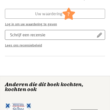
tips weet je precies hoe je respectvol met je medemens
Verschijningsdatum:
11-11-2021
omgaat, van welke kleur zij ook zijn.
Hoofdrubriek:
Mens en maatschappij
?
Uw waardering
Log in om uw waardering te geven
Schrijf een recensie
Lees ons recensiebeleid
Anderen die dit boek kochten,
kochten ook