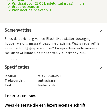
Op voorraad
Vandaag voor 23:00 besteld, zaterdag in huis
Gratis verzonden
Past door de brievenbus
Samenvatting
Sinds de oprichting van de Black Lives Matter-beweging
houden we ons massaal bezig met racisme. Wat is racisme? Is
een onschuldig grapje wel oké? En zijn alleen witte mensen
racistisch of kunnen personen van kleur dit ook zijn?
Het blijkt ontzettend lastig om racisme in onze samenleving
met wortels en al uit te roeien. Maar als meer mensen durven
Specificaties
te ontdekken waar ze zelf weleens een misstap begaan,
kunnen we steeds dichter naar een inclusieve samenleving toe
ISBN13:
9789400513921
groeien. Iedereen maakt weleens een fout, een lerende
Trefwoorden:
antiracisme
houding is waar het om draait.
Taal:
Nederlands
Bindwijze:
paperback
In haar boek laat Chanel zien waarom het belangrijk is om je
Aantal pagina's:
256
Lezersrecensies
met antiracisme bezig te houden, ook als je denkt niet
Uitgever:
AW Bruna
racistisch te zijn. Dankzij duidelijke voorbeelden en praktische
Druk:
1
Wees de eerste die een lezersrecensie schrijft!