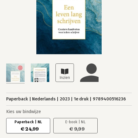
Paperback
Nederlands
2023
1e druk
9789400516236
Kies uw bindwijze
Paperback | NL
E-book | NL
€ 24,99
€ 9,99