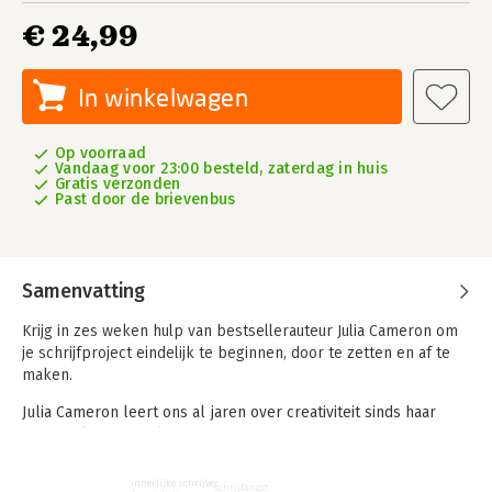
€ 24,99
In winkelwagen
Op voorraad
Vandaag voor 23:00 besteld, zaterdag in huis
Gratis verzonden
Past door de brievenbus
Samenvatting
Krijg in zes weken hulp van bestsellerauteur Julia Cameron om
je schrijfproject eindelijk te beginnen, door te zetten en af te
maken.
Julia Cameron leert ons al jaren over creativiteit sinds haar
baanbrekende boek
The Artist’s Way
.
In
Een leven lang schrijven
gaat ze specifiek in op het
innerlijke schrijver
schrijfangst