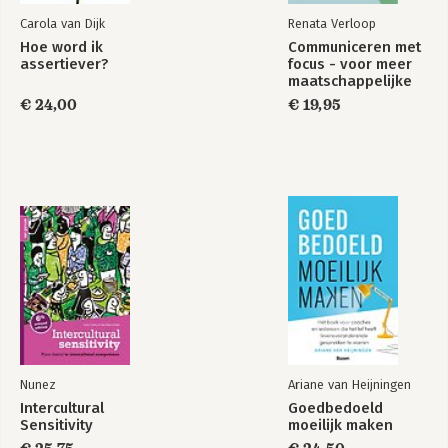
Opdrachten
Carola van Dijk
Renata Verloop
Een leven lang
Je weg in de wereld
Statusupdate
schrijven
Hoe word ik
Communiceren met
assertiever?
focus - voor meer
Met dank aan
maatschappelijke
Persoonsregister
impact
€ 24,00
€ 19,95
Trefwoordenregister
Bekijk alle boeken
Over de auteur
Nunez
Ariane van Heijningen
Intercultural
Goedbedoeld
Sensitivity
moeilijk maken