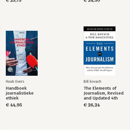
€ 25,75
€ 24,50
Huub Evers
Bill kovach
Handboek
The Elements of
journalistieke
Journalism, Revised
ethiek
and Updated 4th
Edition
€ 44,95
€ 26,24