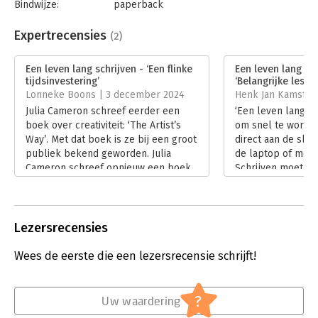
Bindwijze:
paperback
Aantal pagina's:
192
Uitgever:
AW Bruna
Expertrecensies
(2)
Druk:
1
Verschijningsdatum:
3-10-2023
Een leven lang schrijven - ‘Een flinke
Een leven lang sch
tijdsinvestering’
‘Belangrijke lesse
Hoofdrubriek:
Communicatie en media
Lonneke Boons | 3 december 2024
Henk Jan Kamsteeg
Julia Cameron schreef eerder een
‘Een leven lang sc
boek over creativiteit: ‘The Artist’s
om snel te worde
Way’. Met dat boek is ze bij een groot
direct aan de slag
publiek bekend geworden. Julia
de laptop of met 
Cameron schreef opnieuw een boek
Schrijven moet je
over creativiteit. Dit keer meer
Julia Cameron. Lie
gericht op schrijven: ‘Een leven lang
Lees verder
schrijven’.
Lees verder
Lezersrecensies
Wees de eerste die een lezersrecensie schrijft!
?
Uw waardering