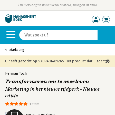
Op werkdagen voor 23:00 besteld, morgen in huis
Marketing
U heeft gezocht op 9789401401265. Het product dat u zocht is
niet meer in die editie leverbaar en is vervangen door de
Herman Toch
Transformeren om te overleven
onderstaande editie.
Marketing in het nieuwe tijdperk - Nieuwe
editie
1 stem