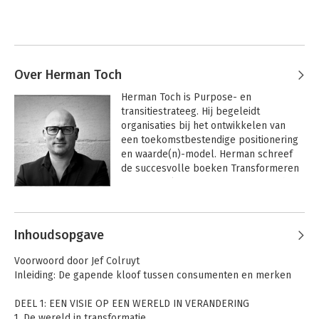
Over Herman Toch
Herman Toch is Purpose- en 
transitiestrateeg. Hij begeleidt 
organisaties bij het ontwikkelen van 
een toekomstbestendige positionering 
en waarde(n)-model. Herman schreef 
de succesvolle boeken Transformeren 
om te overleven, Happy Profit en The 
Positive Sum Game.
Andere boeken door Herman Toch
Inhoudsopgave
Voorwoord door Jef Colruyt
Inleiding: De gapende kloof tussen consumenten en merken
DEEL 1: EEN VISIE OP EEN WERELD IN VERANDERING
1. De wereld in transformatie