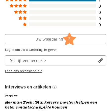
1
'Als je dit boek uit hebt, dan heb je als marketeer al een
0
eerste trans formatie doorgemaakt. Transformeren om te
0
overleven zet immers aan tot fundamenteel anders denken en
doen." - Mariken Kimmels, Marketing Directeur Heinz
0
Continentaal Europa
0
?
Uw waardering
Log in om uw waardering te geven
Schrijf een recensie
Lees ons recensiebeleid
Interviews en artikelen
(2)
interview
Herman Toch: ‘Marketeers moeten helpen een
betere maatschappij te bouwen’