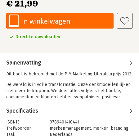
€ 21,99
In winkelwagen
Direct te downloaden
Samenvatting
Dit boek is bekroond met de PIM Marketing Literatuurprijs 2012
De wereld is in volle transformatie. Onze denkmodellen lijken
niet meer te kloppen. We doen alles volgens het boekje,
consumenten en klanten hebben sympathie en positieve
associaties met ons merk, en toch staat ons marktaandeel
onder druk. We zullen dingen fundamenteel anders moeten
Specificaties
aanpakken, willen we weer relevant worden in het leven van
mensen.
ISBN13:
9789401410441
Trefwoorden:
merkenmanagement
,
merken
,
branding
In Transformeren om te overleven geeft Herman Toch zijn visie
Taal:
Nederlands
op onze veranderende wereld. Bovendien doet hij aan de hand