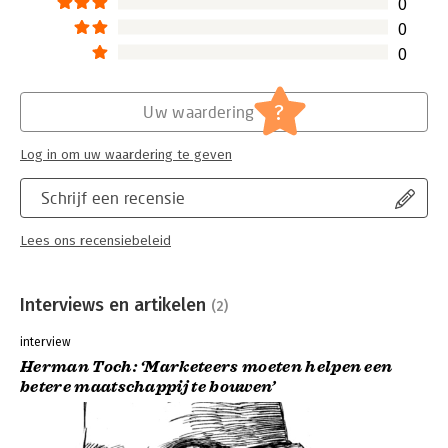
0
overleven zet immers aan tot fundamenteel anders denken en
doen." - Mariken Kimmels, Marketing Directeur Heinz
0
Continentaal Europa
0
?
Uw waardering
Log in om uw waardering te geven
Schrijf een recensie
Lees ons recensiebeleid
Interviews en artikelen
(2)
interview
Herman Toch: ‘Marketeers moeten helpen een
betere maatschappij te bouwen’