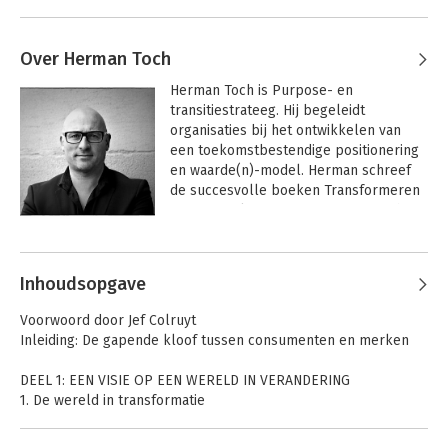
Over Herman Toch
Herman Toch is Purpose- en 
transitiestrateeg. Hij begeleidt 
organisaties bij het ontwikkelen van 
een toekomstbestendige positionering 
en waarde(n)-model. Herman schreef 
de succesvolle boeken Transformeren 
om te overleven, Happy Profit en The 
Positive Sum Game.
Andere boeken door Herman Toch
Inhoudsopgave
Voorwoord door Jef Colruyt
Inleiding: De gapende kloof tussen consumenten en merken
DEEL 1: EEN VISIE OP EEN WERELD IN VERANDERING
1. De wereld in transformatie
1.1 De total system crash van de pessimistische kijk
1.2 De opportuniteiten van de optimistische kijk