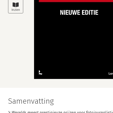
Samenvatting
's Werelds meest prestigieuze prijzen voor fotojournalis