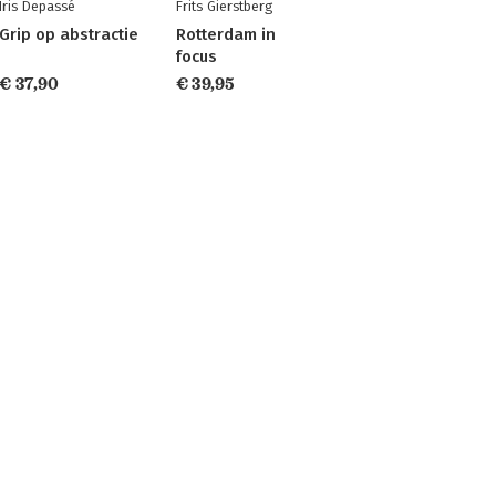
Iris Depassé
Frits Gierstberg
Grip op abstractie
Rotterdam in
focus
€ 37,90
€ 39,95