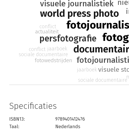
nie
visuele journalistiek
world press photo
fotojournali
conflict
actualiteit
fotog
persfotografie
documentair
jaarboek
conflict
sociale documentaire
fotojournalist
fotowedstrijden
visuele st
jaarboek
m
sociale documentaire
Specificaties
ISBN13:
9789401412476
Taal:
Nederlands