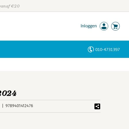
 vanaf €20
Inloggen
010-4731397
Personen
Trefwoorden
2024
9789401412476