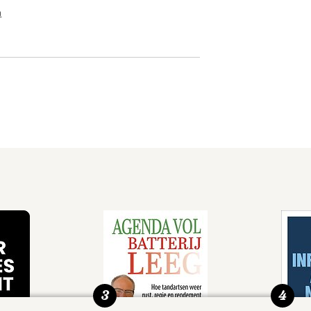
n
3
4