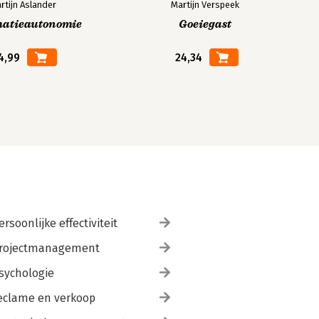
rtijn Aslander
Martijn Verspeek
matieautonomie
Goeiegast
4,99
24,34
ersoonlijke effectiviteit
rojectmanagement
sychologie
eclame en verkoop