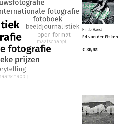
uwsfotografie
internationale fotografie
fotoboek
stiek
beeldjournalistiek
Hinde Haest
rafie
open format
Ed van der Elsken
maatschappij
e fotografie
€ 39,95
ieke prijzen
orytelling
aatschappij