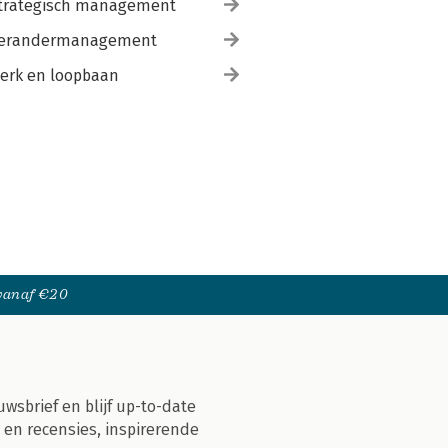
trategisch management
erandermanagement
erk en loopbaan
 vanaf €20
uwsbrief en blijf up-to-date
 en recensies, inspirerende