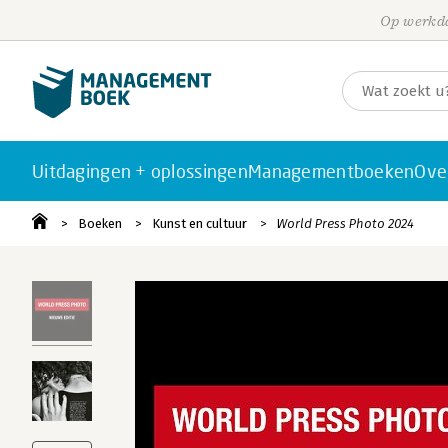
Op werkda
Uitdagingen + oplossingen
Managementboeken
Ove
Boeken
Kunst en cultuur
World Press Photo 2024