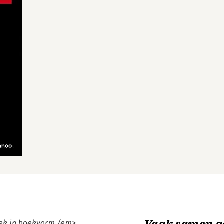
Vaak samen g
tiek in boekvorm,/em>