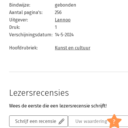
Bindwijze:
gebonden
Aantal pagina's:
256
Uitgever:
Lannoo
Druk:
1
Verschijningsdatum:
14-5-2024
Hoofdrubriek:
Kunst en cultuur
Lezersrecensies
Wees de eerste die een lezersrecensie schrijft!
?
Schrijf een recensie
Uw waardering