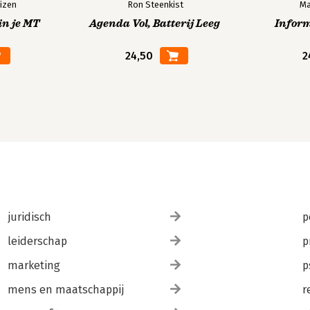
izen
Ron Steenkist
Ma
in je MT
Agenda Vol, Batterij Leeg
Infor
24,50
2
juridisch
p
leiderschap
p
marketing
p
mens en maatschappij
r