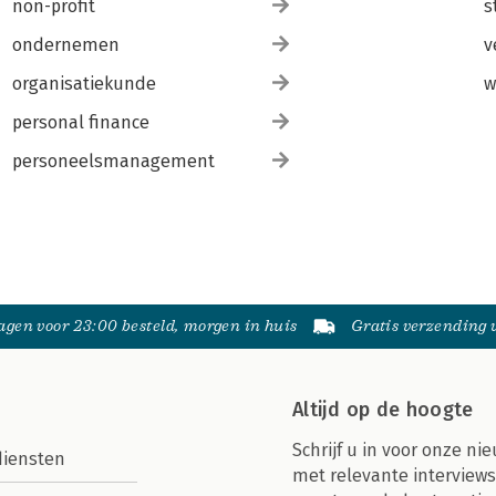
non-profit
s
ondernemen
v
organisatiekunde
w
personal finance
personeelsmanagement
gen voor 23:00 besteld, morgen in huis
Gratis verzending
Altijd op de hoogte
Schrijf u in voor onze nie
diensten
met relevante interviews