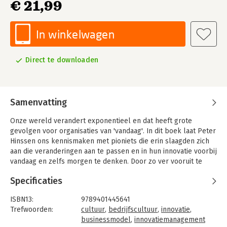
€ 21,99
In winkelwagen
Direct te downloaden
Samenvatting
Onze wereld verandert exponentieel en dat heeft grote
gevolgen voor organisaties van 'vandaag'. In dit boek laat Peter
Hinssen ons kennismaken met pioniets die erin slaagden zich
aan die veranderingen aan te passen en in hun innovatie voorbij
vandaag en zelfs morgen te denken. Door zo ver vooruit te
durven kijken, stuurden ze volledige industrieën een nieuwe
Specificaties
richting uit.
The Day After Tomorrow beschrijft de businessmodellen van
ISBN13:
9789401445641
deze pioniers, de organisatieculturen, het talent, de mentaliteit
Trefwoorden:
cultuur
,
bedrijfscultuur
,
innovatie
,
en de technologieën die nodig zijn om ons succes in de 'Day
businessmodel
,
innovatiemanagement