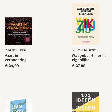
Jouw regels voor de ‘Day After Tomorrow’
ADDENDUM
Klanten in de ‘Day After Tomorrow’ – Door Steven Van
Belleghem
Eindnoten
Fotoverantwoording
Over Peter Hinssen
Andere boeken van Peter Hinssen
Maaike Thiecke
Bas van Kesteren
Vaart in
Wat gebeurt hier nu
verandering
eigenlijk?
€ 24,99
€ 27,99