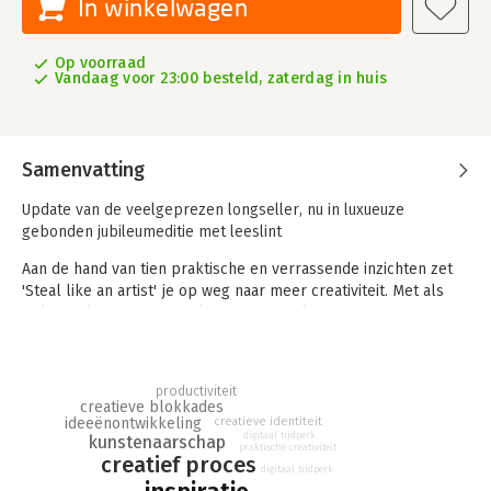
In winkelwagen
Op voorraad
Vandaag voor 23:00 besteld, zaterdag in huis
Samenvatting
Update van de veelgeprezen longseller, nu in luxueuze
gebonden jubileumeditie met leeslint
Aan de hand van tien praktische en verrassende inzichten zet
'Steal like an artist' je op weg naar meer creativiteit. Met als
belangrijkste tip: beter slim gejat dan slecht bedacht. Want
Picasso wist het al: 'Kunst is diefstal.'
Ideeën die zomaar uit het niets komen, zijn meestal niet de
productiviteit
beste - als ze al bestaan. Laat je dus volop inspireren door het
creatieve blokkades
werk van anderen, steel goede ideeën en zet ze naar je hand.
ideeënontwikkeling
creatieve identiteit
digitaal tijdperk
kunstenaarschap
praktische creativiteit
Volg je interesses, waar ze je ook naartoe leiden. Vroeg of laat
creatief proces
digitaal tijdperk
wordt die hobby misschien wel je levenswerk. Vergeet het