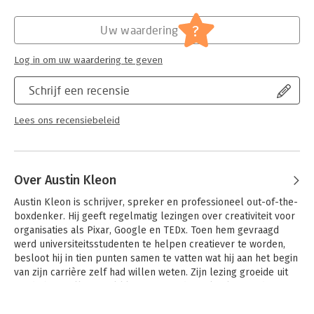
Hoofdrubriek:
Persoonlijke effectiviteit
?
Uw waardering
Log in om uw waardering te geven
Schrijf een recensie
Lees ons recensiebeleid
Over Austin Kleon
Austin Kleon is schrijver, spreker en professioneel out-of-the-
boxdenker. Hij geeft regelmatig lezingen over creativiteit voor 
organisaties als Pixar, Google en TEDx. Toen hem gevraagd 
werd universiteitsstudenten te helpen creatiever te worden, 
besloot hij in tien punten samen te vatten wat hij aan het begin 
van zijn carrière zelf had willen weten. Zijn lezing groeide uit 
tot de bestseller Steal like an artist, die wekenlang in de 
bestsellerlijst van The New York Times stond.