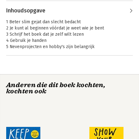
Andere boeken door Austin Kleon
Inhoudsopgave
1 Beter slim gejat dan slecht bedacht
2 Je kunt al beginnen vóórdat je weet wie je bent
3 Schrijf het boek dat je zelf wilt lezen
4 Gebruik je handen
5 Nevenprojecten en hobby's zijn belangrijk
6 Maak goed werk en deel het met anderen
7 Grenzen bestaan niet meer
8 Wees vriendelijk (we leven in een kleine wereld)
9 Wees saai (alleen zo raakt je werk af)
10 Creativiteit is schrappen
Show your work!
Keep going
Anderen die dit boek kochten,
kochten ook
Nawoord