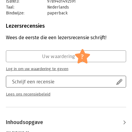
ISBN13:
9789401492591
op alle feiten en medische inzichten die op dit moment
Taal:
Nederlands
voorhanden zijn.
Bindwijze:
paperback
Aantal pagina's:
208
Uitgever:
Lannoo
Lezersrecensies
Druk:
1
Verschijningsdatum:
29-12-2023
Wees de eerste die een lezersrecensie schrijft!
Hoofdrubriek:
Psychologie
?
Uw waardering
Log in om uw waardering te geven
Schrijf een recensie
Lees ons recensiebeleid
Inhoudsopgave