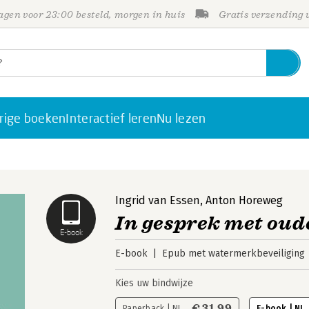
gen voor 23:00 besteld, morgen in huis
Gratis verzending
rige boeken
Interactief leren
Nu lezen
Ingrid van Essen
,
Anton Horeweg
In gesprek met oud
E-book
E-book
Epub met watermerkbeveiliging
Kies uw bindwijze
€ 31,99
Paperback | NL
E-book | NL