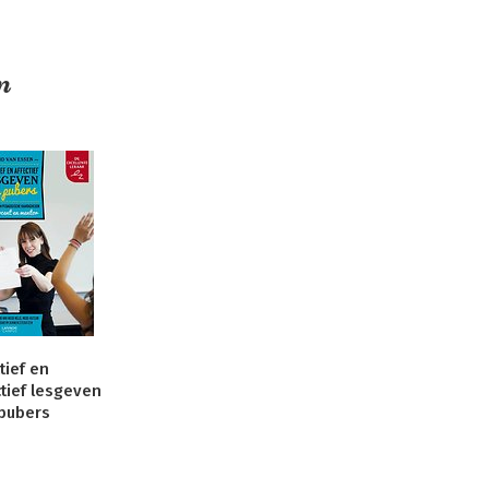
n
tief en
ctief lesgeven
pubers