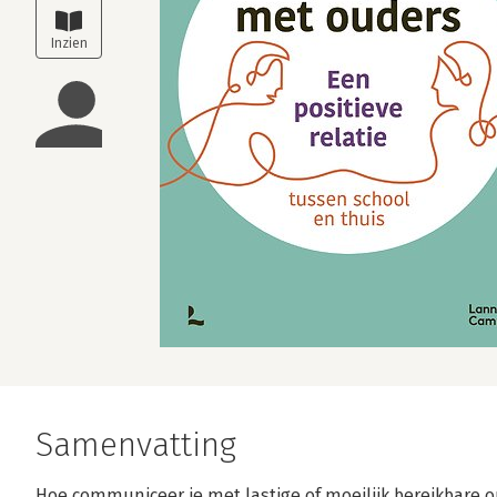
Samenvatting
Hoe communiceer je met lastige of moeilijk bereikbare 