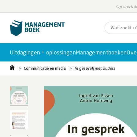
Op werkda
Uitdagingen + oplossingen
Managementboeken
Ove
Communicatie en media
In gesprek met ouders