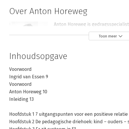
Over Anton Horeweg
Anton Horeweg is gedragsspecialist (
het basisonderwijs. Daarnaast is hij
Toon meer
LBGS en is hij lid van de LBBO/LBGS
Project Leer-Kracht en Kenniscentru
Inhoudsopgave
KJP). Daarnaast is hij veelgevraagd
Voorwoord
 Hij is auteur van de website www.gedragsproblemeninde
Ingrid van Essen 9
Voorwoord
Andere boeken door Anton Horeweg
Anton Horeweg 10
Inleiding 13
Bekijk alle boeken
Hoofdstuk 1 7 uitgangspunten voor een positieve relatie
Hoofdstuk 2 De pedagogische driehoek: kind – ouders – 