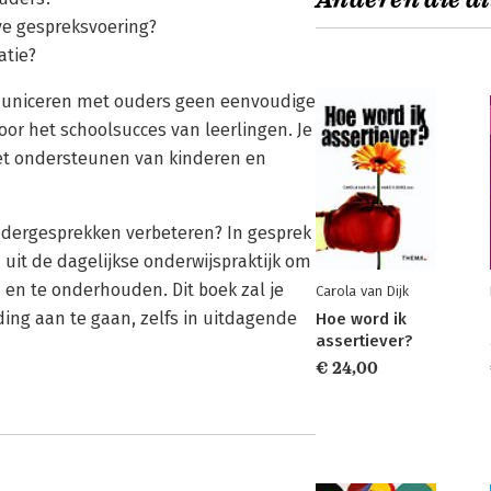
Anderen die di
ve gespreksvoering?
atie?
ommuniceren met ouders geen eenvoudige
voor het schoolsucces van leerlingen. Je
et ondersteunen van kinderen en
oudergesprekken verbeteren? In gesprek
 uit de dagelijkse onderwijspraktijk om
n te onderhouden. Dit boek zal je
Carola van Dijk
ding aan te gaan, zelfs in uitdagende
Hoe word ik
assertiever?
€ 24,00