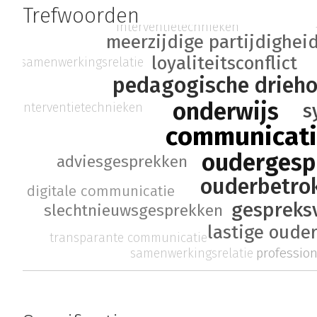
Trefwoorden
interventietechnieken
meerzijdige partijdighei
loyaliteitsconflict
samenwerkingsrelatie
pedagogische drieh
onderwijs
s
interventietechnieken
communicat
oudergesp
adviesgesprekken
ouderbetro
digitale communicatie
gespreks
slechtnieuwsgesprekken
lastige oude
transparante communicatie
professio
samenwerkingsrelatie