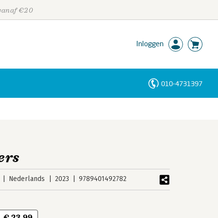
 vanaf €20
Inloggen
010-4731397
Personen
Trefwoorden
ers
Nederlands
2023
9789401492782
€ 23,99