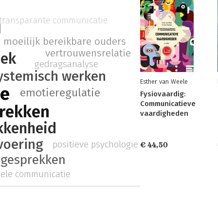
transparante communicatie
d
moeilijk bereikbare ouders
vertrouwensrelatie
oek
gedragsanalyse
ystemisch werken
Esther van Weele
ie
emotieregulatie
Fysiovaardig:
Communicatieve
rekken
vaardigheden
kkenheid
voering
positieve psychologie
€ 44,50
rgesprekken
nele communicatie