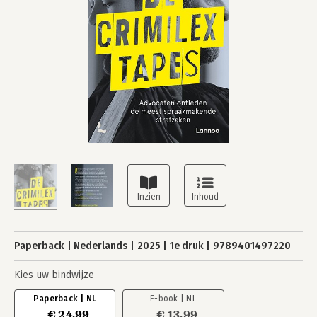
Paperback
Nederlands
2025
1e druk
9789401497220
Kies uw bindwijze
Paperback | NL
E-book | NL
€ 24,99
€ 13,99