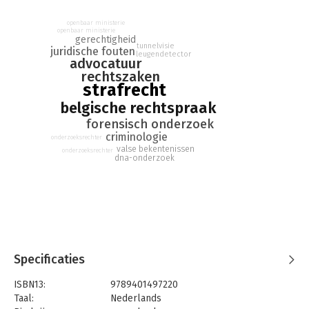
Janou Riemis duiken in de strafdossiers, fileren elke zaak tot
op het bot en geven deskundig commentaar. Ze laten zich
openbaar ministerie
daarvoor bijstaan door andere experts die duiding geven:
openbaar ministerie
gerechtigheid
onderzoeksrechters, politiedetectives, criminologen…
tunnelvisie
juridische fouten
leugendetector
advocatuur
Dit boek rakelt niet alleen enkele sterke verhalen op. Door
rechtszaken
oude strafzaken te ontleden, zoals die van de veroordeelde
strafrecht
rechter Guy Jespers en de verdwenen sluiswachter Marcel
belgische rechtspraak
Koopman, houden de auteurs diverse heikele topics tegen het
forensisch onderzoek
licht: het gebruik van de leugendetector (en waarom dat nooit
criminologie
een goed idee is), het gevaar van tunnelvisie bij de openbaar
onderzoeksrechter
valse bekentenissen
aanklager of rechter, de vraag of DNA-onderzoek de heilige
onderzoeksrechter
dna-onderzoek
graal van het strafonderzoek is, hoe valse bekentenissen tot
stand komen (en tot welke schrijnende gevolgen die kunnen
leiden).
Specificaties
ISBN13:
9789401497220
Taal:
Nederlands