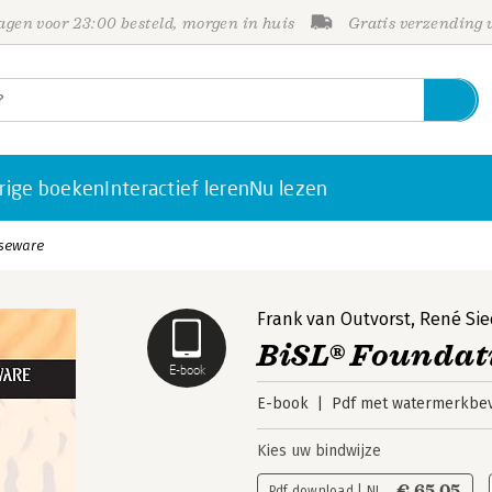
gen voor 23:00 besteld, morgen in huis
Gratis verzending
rige boeken
Interactief leren
Nu lezen
rseware
Frank van Outvorst
,
René Sie
BiSL® Foundat
E-book
E-book
Pdf met watermerkbev
Kies uw bindwijze
€ 65,05
Pdf download | NL