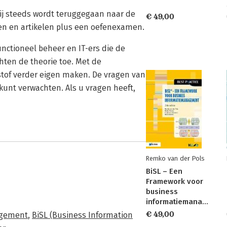
bij steeds wordt teruggegaan naar de
€ 49,00
gen en artikelen plus een oefenexamen.
ctioneel beheer en IT-ers die de
chten de theorie toe. Met de
stof verder eigen maken. De vragen van
unt verwachten. Als u vragen heeft,
Remko van der Pols
BiSL – Een
Framework voor
business
informatiemanagement
€ 49,00
agement
,
BiSL (Business Information