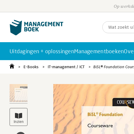
Op werkda
Uitdagingen + oplossingen
Managementboeken
Ove
E-Books
IT-management / ICT
BiSL® Foundation Cou