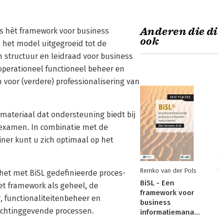
Anderen die di
 is hèt framework voor business
ook
 het model uitgegroeid tot de
n structuur en leidraad voor business
perationeel functioneel beheer en
voor (verdere) professionalisering van
materiaal dat ondersteuning biedt bij
 examen. In combinatie met de
iner kunt u zich optimaal op het
Remko van der Pols
 het met BiSL gedefinieerde proces-
BiSL - Een
t framework als geheel, de
framework voor
, functionaliteitenbeheer en
business
ichtinggevende processen.
informatiemanagement