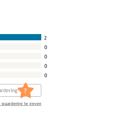
2
0
0
0
0
?
rdering
 waardering te geven