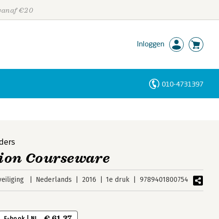
 vanaf €20
Inloggen
010-4731397
Personen
Trefwoorden
ders
ion Courseware
eiliging
Nederlands
2016
1e druk
9789401800754
€ 61,37
E-book | NL