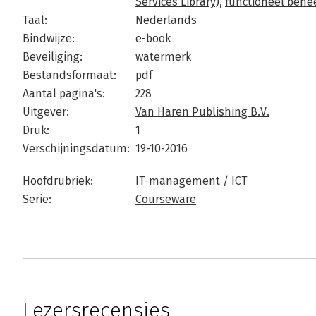
Services Library)
,
functioneel behe
Taal:
Nederlands
Bindwijze:
e-book
Beveiliging:
watermerk
Bestandsformaat:
pdf
Aantal pagina's:
228
Uitgever:
Van Haren Publishing B.V.
Druk:
1
Verschijningsdatum:
19-10-2016
Hoofdrubriek:
IT-management / ICT
Serie:
Courseware
Lezersrecensies