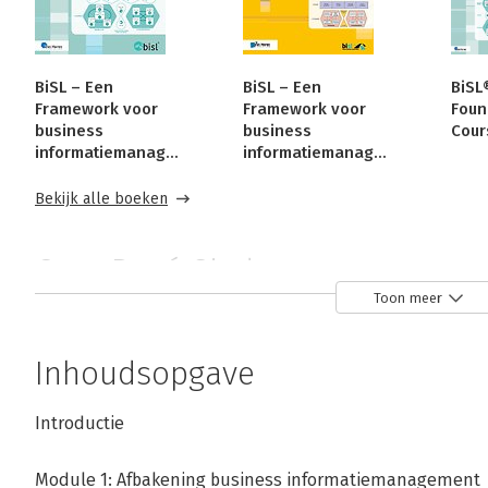
BiSL – Een
BiSL – Een
BiSL
Framework voor
Framework voor
Foun
business
business
Cour
informatiemanagement
informatiemanagement
Bekijk alle boeken
Over René Sieders
Toon meer
René Sieders is medeoprichter en eigenaar van The Lifec
kennispartner van de ASL BiSL Foundation. René heeft bi
Inhoudsopgave
van de ASL- en BiSL frameworks. Tevens heeft hij een lei
van ISO/IEC 16350, de internationale standaard voor app
Introductie
In het dagelijks leven helpt hij organisaties bij het inric
applicatiemanagement, functioneel beheer en informa
Module 1: Afbakening business informatiemanagement