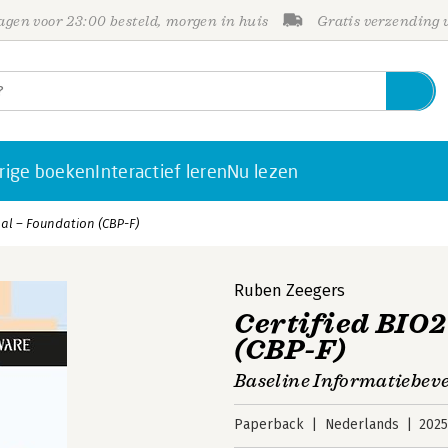
gen voor 23:00 besteld, morgen in huis
Gratis verzending
rige boeken
Interactief leren
Nu lezen
nal – Foundation (CBP-F)
Ruben Zeegers
Certified BIO2
(CBP-F)
Baseline Informatiebev
Paperback
Nederlands
202