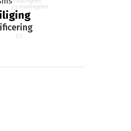
sms
maatregelen
maatregelen
ICT
iliging
ificering
ICT