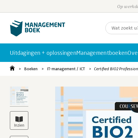
Op werkda
Uitdagingen + oplossingen
Managementboeken
Ove
Boeken
IT-management / ICT
Certified BIO2 Professio