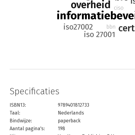
i
overheid
ciso
informatiebeve
iso27002
cert
bbn
iso 27001
Specificaties
ISBN13:
9789401812733
Taal:
Nederlands
Bindwijze:
paperback
Aantal pagina's:
198