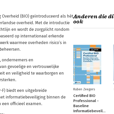
Anderen die di
g Overheid (BIO) geïntroduceerd als hét
ook
rlandse overheid. Met de introductie
ichtlijn en wordt de zorgplicht rondom
ebaseerd op internationaal erkende
werk waarmee overheden risico’s in
 beheersen.
rs, ondernemers en
 van gevoelige en vertrouwelijke
eit en veiligheid te waarborgen en
rsterken.
Ruben Zeegers
P-F) biedt een uitgebreide
Certified BIO
met informatiebeveiliging binnen de
Professional -
 een officieel examen.
Baseline
Informatiebeveiliging