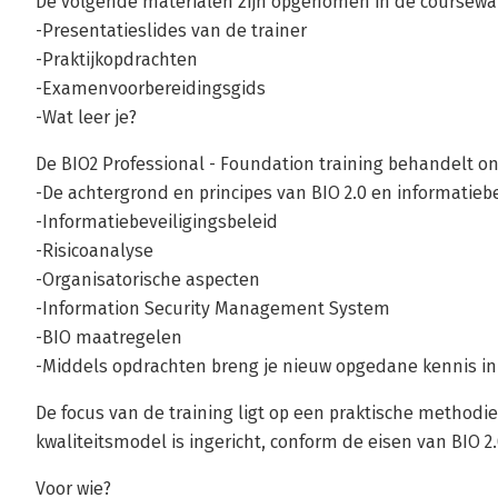
De volgende materialen zijn opgenomen in de coursewa
-Presentatieslides van de trainer
-Praktijkopdrachten
-Examenvoorbereidingsgids
-Wat leer je?
De BIO2 Professional - Foundation training behandelt o
-De achtergrond en principes van BIO 2.0 en informatiebe
-Informatiebeveiligingsbeleid
-Risicoanalyse
-Organisatorische aspecten
-Information Security Management System
-BIO maatregelen
-Middels opdrachten breng je nieuw opgedane kennis in 
De focus van de training ligt op een praktische methodie
kwaliteitsmodel is ingericht, conform de eisen van BIO 2.0
Voor wie?