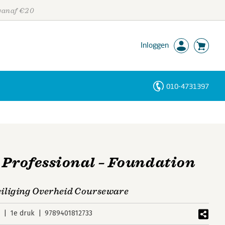
 vanaf €20
Inloggen
010-4731397
Personen
Trefwoorden
 Professional – Foundation
eiliging Overheid Courseware
5
1e druk
9789401812733