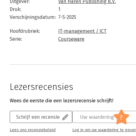
Uitgever:
Van Haren Publishing B.V.
Druk:
1
Verschijningsdatum:
7-5-2025
Hoofdrubriek:
IT-management / ICT
Serie:
Courseware
Lezersrecensies
Wees de eerste die een lezersrecensie schrijft!
?
Schrijf een recensie
Uw waardering
Lees ons recensiebeleid
Log in om uw waardering te geve