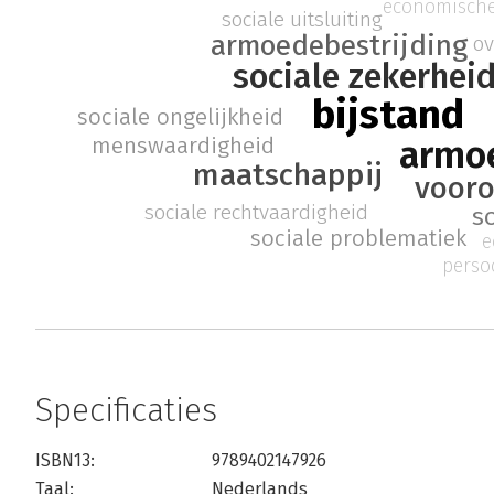
economische
sociale uitsluiting
armoedebestrijding
ov
sociale zekerhei
bijstand
sociale ongelijkheid
menswaardigheid
armo
maatschappij
vooro
sociale rechtvaardigheid
s
sociale problematiek
e
perso
Specificaties
ISBN13:
9789402147926
Taal:
Nederlands