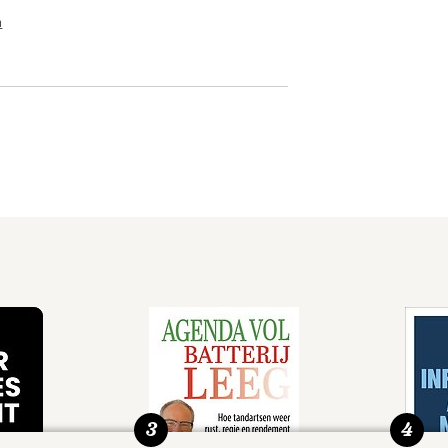
n
3
4