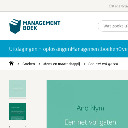
Op werkda
Uitdagingen + oplossingen
Managementboeken
Ove
Boeken
Mens en maatschappij
Een net vol gaten