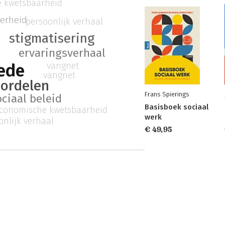
 kwetsbaarheid
erheid
persoonlijk verhaal
d
stigmatisering
ervaringsverhaal
vangnet
ede
vangnet
ordelen
Frans Spierings
ociaal beleid
Basisboek sociaal
conomische kwetsbaarheid
werk
onlijk verhaal
€ 49,95