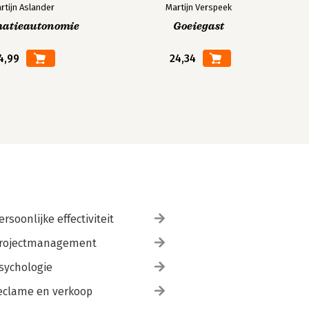
rtijn Aslander
Martijn Verspeek
matieautonomie
Goeiegast
4,99
24,34
ersoonlijke effectiviteit
rojectmanagement
sychologie
eclame en verkoop