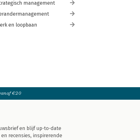
trategisch management
erandermanagement
erk en loopbaan
 vanaf €20
uwsbrief en blijf up-to-date
 en recensies, inspirerende