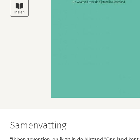
Samenvatting
"Ik ben zeventien, en ik zit in de bijstand."Ons land ke