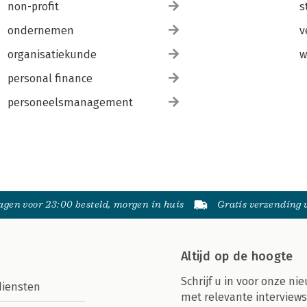
non-profit
s
ondernemen
v
organisatiekunde
w
personal finance
personeelsmanagement
gen voor 23:00 besteld, morgen in huis
Gratis verzending
Altijd op de hoogte
Schrijf u in voor onze nie
diensten
met relevante interviews