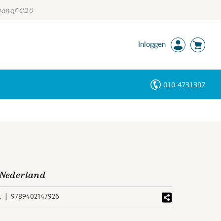
 vanaf €20
Inloggen
010-4731397
Personen
Trefwoorden
n Nederland
k
9789402147926