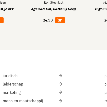
izen
Ron Steenkist
Ma
in je MT
Agenda Vol, Batterij Leeg
Infor
24,50
2
juridisch
p
leiderschap
p
marketing
p
mens en maatschappij
r