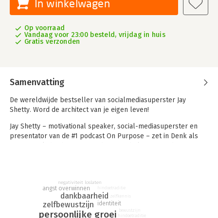
In winkelwagen
Op voorraad
Vandaag voor 23:00 besteld, vrijdag in huis
Gratis verzonden
Samenvatting
De wereldwijde bestseller van socialmediasuperster Jay
Shetty. Word de architect van je eigen leven!
Jay Shetty – motivational speaker, social-mediasuperster en
presentator van de #1 podcast On Purpose – zet in Denk als
een monnik de abstracte en diepgaande lessen uit de
hindoetraditie om in praktische adviezen die je kunt toepassen
om stress te verminderen, je relaties te verbeteren en je
verborgen krachten te identificeren. Dit boek bewijst dat
negativiteit loslaten
iedereen kan, en móét, denken als een monnik. Het is bewezen
angst overwinnen
hindoetraditie
dat je je geest kunt trainen, en van wie kun je dat beter leren
dankbaarheid
zelfkennis
zelfbewustzijn
dan van een echte expert: de monnik?
identiteit
bewustzijn
persoonlijke groei
hindoetraditie