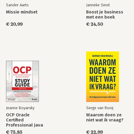
Noten
Sander Aarts
Janneke Sinot
Register
Missie mindset
Boost je business
met een boek
€ 20,99
€ 24,50
Jeanne Boyarsky
Serge van Rooij
OCP Oracle
Waarom doen ze
Certified
niet wat ik vraag?
Professional Java
SE 21 Developer
€ 75,85
€ 22,99