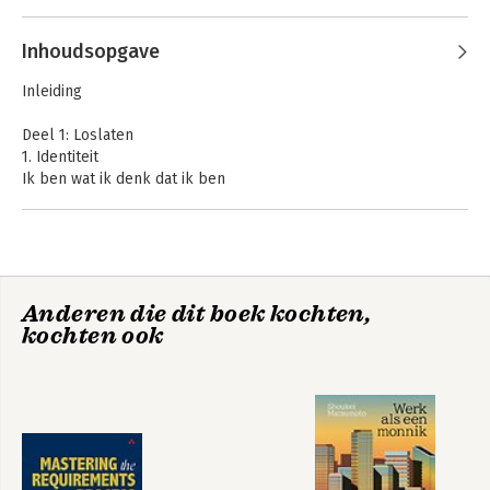
Inhoudsopgave
Inleiding
Deel 1: Loslaten
1. Identiteit
Ik ben wat ik denk dat ik ben
2. Negativiteit
De boze koning krijgt honger
3. Angst
Welkom in Hotel Aarde
4. Intentie
Anderen die dit boek kochten,
Door goud verblind
kochten ook
Meditatie: adem
Deel 2: Groeien
5. Doel
De schorpioen is wat hij is
6. Routine
Locatie heeft energie; tijd heeft geheugen