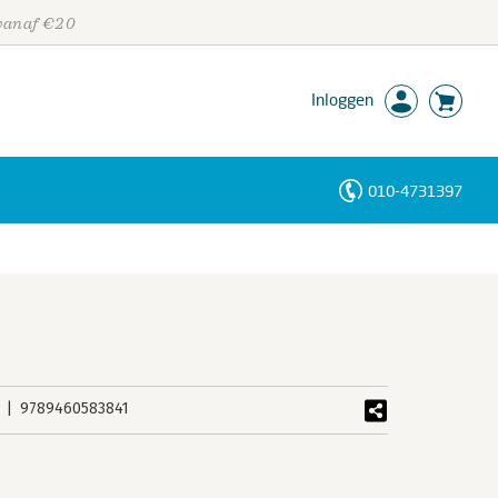
 vanaf €20
Inloggen
010-4731397
Personen
Trefwoorden
9789460583841