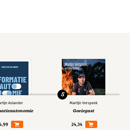
5
rtijn Aslander
Martijn Verspeek
matieautonomie
Goeiegast
4,99
24,34