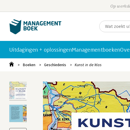
Op werkda
Uitdagingen + oplossingen
Managementboeken
Ove
Boeken
Geschiedenis
Kunst in de klas