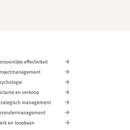
ersoonlijke effectiviteit
rojectmanagement
sychologie
eclame en verkoop
trategisch management
erandermanagement
erk en loopbaan