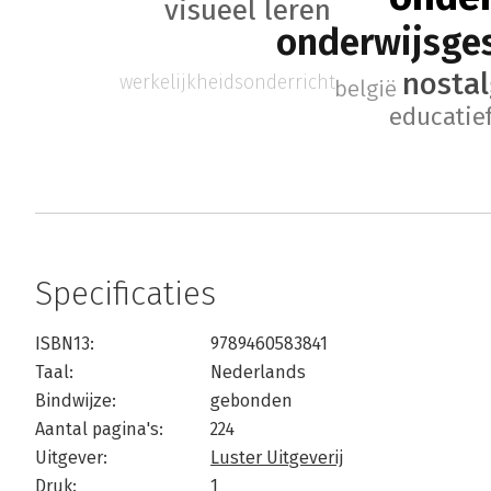
visueel leren
onderwijsge
nostal
werkelijkheidsonderricht
belgië
educatie
Specificaties
ISBN13:
9789460583841
Taal:
Nederlands
Bindwijze:
gebonden
Aantal pagina's:
224
Uitgever:
Luster Uitgeverij
Druk:
1