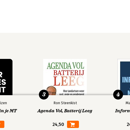
3
4
izen
Ron Steenkist
Ma
in je MT
Agenda Vol, Batterij Leeg
Infor
24,50
2