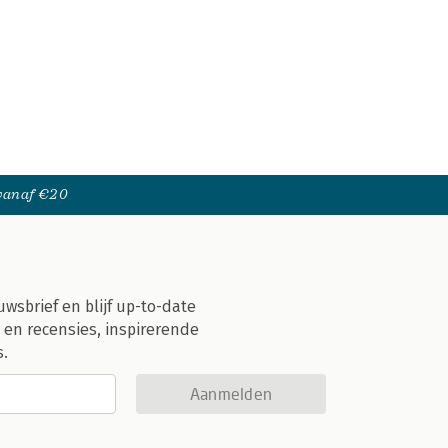
 vanaf €20
uwsbrief en blijf up-to-date
 en recensies, inspirerende
s.
Aanmelden