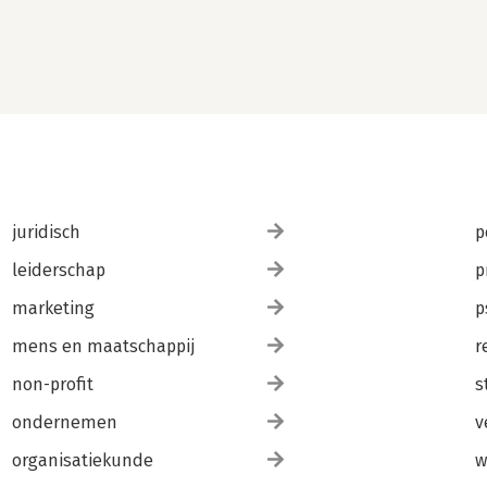
juridisch
p
leiderschap
p
marketing
p
mens en maatschappij
r
non-profit
s
ondernemen
v
organisatiekunde
w