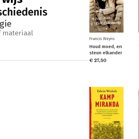
schiedenis
gie
f materiaal
Francis Weyns
Houd moed, en
steun elkander
€ 27,50