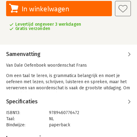
In winkelwagen
Levertijd ongeveer 3 werkdagen
Gratis verzonden
Samenvatting
Van Dale Oefenboek woordenschat Frans
Om een taal te leren, is grammatica belangrijk en moet je
oefenen met lezen, schrijven, luisteren en spreken, maar het
verwerven van woordenschat is vaak de grootste uitdaging. Om
een taal vloeiend te spreken, moet je ca. 50.000 woorden
kennen. Als je tien nieuwe woorden per dag leert, wat veel is,
Specificaties
ben je daar bijna veertien jaar mee bezig.
ISBN13:
9789460776472
Hoe pak je woordjes leren nu het beste aan? Het Van Dale
Taal:
NL
Oefenboek woordenschat Frans biedt de woorden per thema
Bindwijze:
paperback
aan en laat je er mee oefenen, zodat je de woorden ook echt
Aantal pagina's:
256
onthoudt.