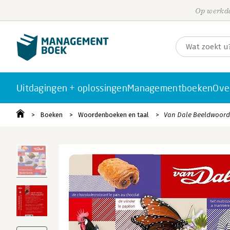
Op werkda
Uitdagingen + oplossingen
Managementboeken
Ove
Boeken
Woordenboeken en taal
Van Dale Beeldwoord