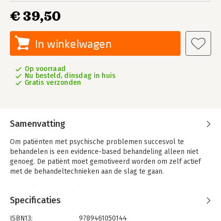
€ 39,50
In winkelwagen
Op voorraad
Nu besteld, dinsdag in huis
Gratis verzonden
Samenvatting
Om patiënten met psychische problemen succesvol te
behandelen is een evidence-based behandeling alleen niet
genoeg. De patiënt moet gemotiveerd worden om zelf actief
met de behandeltechnieken aan de slag te gaan.
Dit boek biedt een helder overzicht van strategieën die
therapeuten kunnen gebruiken om patiënten voor een
Specificaties
psychologische behandeling te motiveren. Wat bijvoorbeeld te
doen als een patiënt zijn huiswerkopdrachten niet maakt en
ISBN13:
9789461050144