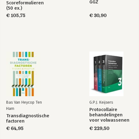
GGZ
Scoreformulieren
(50 ex.)
€ 105,75
€ 30,90
Bas Van Heycop Ten
G.P.J. Keijsers
Ham
Protocollaire
behandelingen
Transdiagnostische
voor volwassenen
factoren
met psychische
€ 64,95
€ 229,50
klachten - set