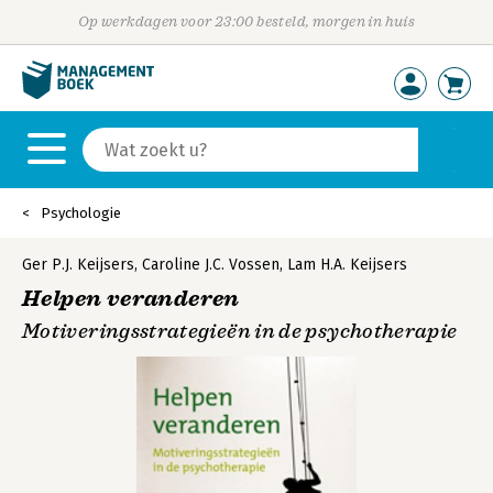
Op werkdagen voor 23:00 besteld, morgen in huis
Psychologie
Ger P.J. Keijsers
,
Caroline J.C. Vossen
,
Lam H.A. Keijsers
Helpen veranderen
Motiveringsstrategieën in de psychotherapie