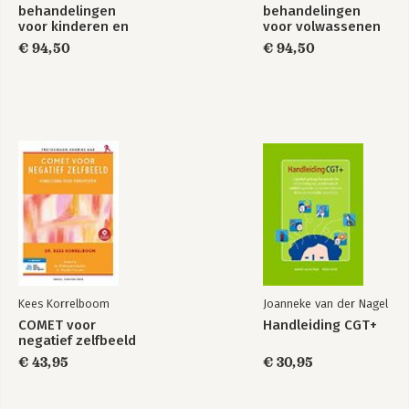
behandelingen
behandelingen
voor kinderen en
voor volwassenen
adolescenten met
met psychische
€ 94,50
€ 94,50
psychische
klachten 1
klachten deel 3
Leven met pijn
Kwetsbaar en
krachtig
Bekijk alle boeken
Kees Korrelboom
Joanneke van der Nagel
COMET voor
Handleiding CGT+
negatief zelfbeeld
€ 43,95
€ 30,95