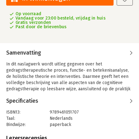
Op voorraad
Vandaag voor 23:00 besteld, vrijdag in huis
Gratis verzonden
Past door de brievenbus
Samenvatting
In dit naslagwerk wordt uitleg gegeven over het
gedragstherapeutische proces, functie- en betekenisanalyse,
de holistische theorie en interventies. Daarmee geeft het een
volledige beschrijving van alle aspecten van de cognitieve
gedragstherapie op leesbare wijze, aansluitend op de praktijk
van de cognitief gedragstherapeutisch werker. Het is bedoeld
Specificaties
voor cognitief gedragstherapeutisch werkers op hbo-niveau,
maar ook geschikt voor universitair geschoolde
ISBN13:
9789461051707
beroepsgroepen die cognitief-gedragstherapeutische
Taal:
Nederlands
technieken (willen) toepassen.
Bindwijze:
paperback
Dit boek verschijnt in twee delen. Het eerste deel gaat over de
Uitgever:
Boom
basis van de cognitieve gedragstherapie en beschrijft de
Druk:
1
Lezersrecensies