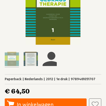
Paperback
Nederlands
2012
1e druk
9789461051707
€ 64,50
In winkelwagen