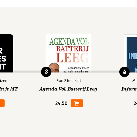
ie:
pijn
en
boek
krachtig
eutisch
3
4
izen
Ron Steenkist
Ma
in je MT
Agenda Vol, Batterij Leeg
Infor
24,50
2