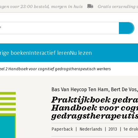
gen voor 23:00 besteld, morgen in huis
Gratis verzending
rige boeken
Interactief leren
Nu lezen
eel 2 Handboek voor cognitief gedragstherapeutisch werkers
Bas Van Heycop Ten Ham
,
Bert De Vos
Praktijkboek gedra
Handboek voor cogn
gedragstherapeuti
Paperback
Nederlands
2013
1e dru