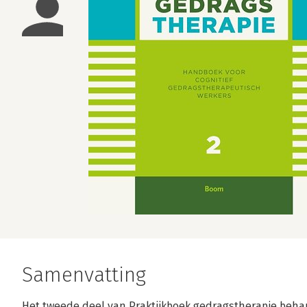
Samenvatting
Het tweede deel van Praktijkboek gedragstherapie behan