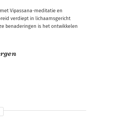
eid verdiept in lichaamsgericht 
eze benaderingen is het ontwikkelen 
ergen
Leven met
Kwetsbaar