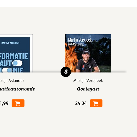
5
rtijn Aslander
Martijn Verspeek
matieautonomie
Goeiegast
4,99
24,34