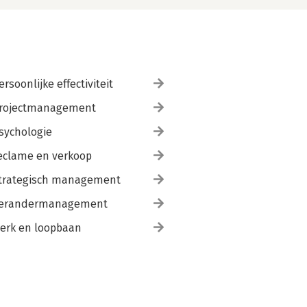
ersoonlijke effectiviteit
rojectmanagement
sychologie
eclame en verkoop
trategisch management
erandermanagement
erk en loopbaan