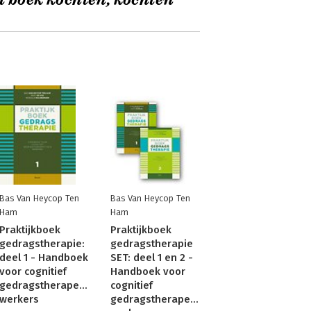
t boek kochten, kochten
Bas Van Heycop Ten
Bas Van Heycop Ten
Ham
Ham
Praktijkboek
Praktijkboek
gedragstherapie:
gedragstherapie
deel 1 - Handboek
SET: deel 1 en 2 -
voor cognitief
Handboek voor
gedragstherapeutisch
cognitief
werkers
gedragstherapeutisch