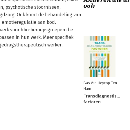
Anderen die di
ook
n, psychotische stoornissen,
ugdzorg. Ook komt de behandeling van
n emotieregulatie aan bod.
werk voor hbo-beroepsgroepen die
passen in hun werk. Meer specifiek
 gedragstherapeutisch werker.
Bas Van Heycop Ten
Ham
Transdiagnostische
factoren