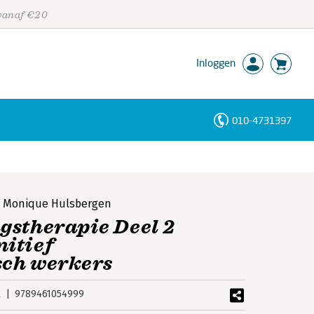
 vanaf €20
Inloggen
010-4731397
Personen
Trefwoorden
,
Monique Hulsbergen
gstherapie Deel 2
itief
sch werkers
k
9789461054999