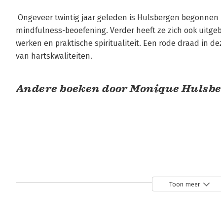
 Ongeveer twintig jaar geleden is Hulsbergen begonnen met Vipassana-meditatie en 
mindfulness-beoefening. Verder heeft ze zich ook uitgebr
werken en praktische spiritualiteit. Een rode draad in d
van hartskwaliteiten.
Andere boeken door Monique Hulsb
Toon meer
Praktijkboek
Voluit
Praktijkboek