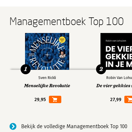
gedragstherapie
leven
gedragstherap
SET: deel 1 en 2 -
deel 1 - Hand
Handboek voor
voor cognitief
Managementboek Top 100
cognitief
gedragstherap
gedragstherapeutisch
werkers
werkers
Bekijk alle boeken
1
2
Sven Rickli
Robin Van Lohu
Menselijke Revolutie
De vier gekkies 
29,95
27,99
Bekijk de volledige Managementboek Top 100