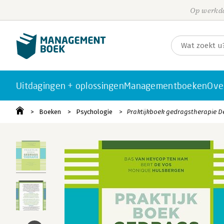
Op werkda
Uitdagingen + oplossingen
Managementboeken
Ove
Boeken
Psychologie
Praktijkboek gedragstherapie D