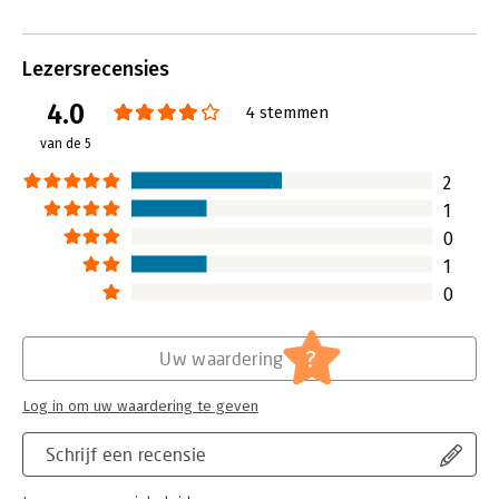
worden het aantal ongelezen e-mails
privéleven wordt 
alleen maar groter.
belangrijker.
Lees verder
Lees verder
Lezersrecensies
4.0
4 stemmen
van de 5
2
1
0
1
0
?
Uw waardering
Log in om uw waardering te geven
Schrijf een recensie