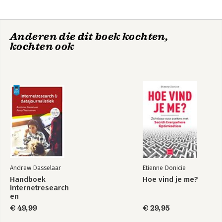
6. Zeven alternatieven voor e-mail
7. E-mailtips
Ons werk is stuk
Slimmer prioriteren
Anderen die dit boek kochten,
Meer lezen
kochten ook
Andrew Dasselaar
Etienne Donicie
De kleine Allen
De AI-gewoonte
Handboek
Hoe vind je me?
Internetresearch
en
datajournalistiek
€ 49,99
€ 29,95
Bekijk alle boeken