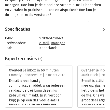
Bespaar jezelf veel tijd en energie door je inbox slim te
managen. Hoe kun je de eindeloze stroom e-mails beperken
en vertalen in praktische taken en afspraken? Hoe kun je
duidelijke e-mails versturen?
Productiviteitsexpert Arjan Broere weet als geen ander hoe je
e-mail weer kunt veranderen in het handige medium dat het
Specificaties
eigenlijk is.
ISBN13:
9789461261649
Weinig tijd, maar veel ambities? Informeer jezelf snel en
Trefwoorden:
e-mail
,
managen
grondig met de boeken in de serie 'Digitale trends en tools in
Taal:
Nederlands
60 minuten'. De serie is een initiatief van Uitgeverij Haystack in
Bindwijze:
paperback
samenwerking met Frankwatching.com, het toonaangevende
Aantal pagina's:
160
Expertrecensies
(2)
platform over online trends, tips & tricks.
Uitgever:
Uitgeverij Haystack
Druk:
1
Overleef je inbox in 60 minuten
Overleef je inbox
Verschijningsdatum:
1-3-2016
Emmely Schonewille | 7 maart 2017
Mark Buck | 28 ap
E-mail is een handig
E-mail is altijd bi
Hoofdrubriek:
Internet en social media
communicatiemiddel, waar iedereen
mee op, gaan er m
Serie:
Digitale trends en tools in 60 minuten
vandaag de dag bijna dagelijks
het tijdens het ontb
gebruik van maakt. Juist hierdoor
de file. Ons werk
krijg je op een dag veel e-mails
groot deel afgeha
binnen. Als je dit niet bijhoudt
ook voor het orga