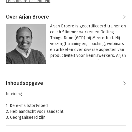
Lees ons recensiebeleid
Over Arjan Broere
Arjan Broere is gecertificeerd trainer en 
coach Slimmer werken en Getting 
Things Done (GTD) bij Meereffect. Hij 
verzorgt trainingen, coaching, webinars 
en artikelen over diverse aspecten van 
productiviteit voor kenniswerkers. Arjan 
is auteur van diverse boeken over 
productiviteit en slimmer (samen) 
Andere boeken door Arjan Broere
werken.

Inhoudsopgave
Inleiding
1. De e-mailstortvloed
2. Heb aandacht voor aandacht
3. Georganiseerd zijn
4. Beslissen
5. E-mailetiquette