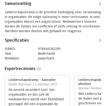
Samenvatting
Leiderschapskramp is de grootste bedreiging voor vernieuwing
in organisaties. De enige oplossing is meer vertrouwen. In veel
organisaties heerst een angstcultuur. Medewerkers kleuren
binnen de lijntjes om conflicten of zelfs ontslag te voorkomen.
Hierdoor worden doelen niet gehaald en reageren
leidinggevenden door de teugels strak aan te spannen. Dit is
Specificaties
een vicieuze cirkel en een bedreiging voor vernieuwing.
Toekomstgerichte, wendbare organisaties vragen juist om
ISBN13:
9789461262295
medewerkers die creatief zijn en eigenaarschap tonen.
Taal:
Nederlands
Leidinggevenden kunnen dit bevorderen door sociale
Bindwijze:
paperback
vernieuwing door te voeren. Dat lukt alleen als vertrouwen
Aantal pagina's:
304
een onderdeel wordt van het DNA van de organisatie, en dat is
Uitgever:
Uitgeverij Dialoog
Expertrecensies
(2)
een verantwoordelijkheid voor het management, de
Druk:
1
toezichthouders en medezeggenschap.
Verschijningsdatum:
12-4-2017
Leiderschapskramp - Aanrader
Leiderschapskram
pleidooi
Robin Hulsman | 3 oktober 2017
In dit boek legt interim-verandermanager Harry de Ruiter een
Hoofdrubriek:
Leiderschap
Wiemer Renkema 
De wereld verandert snel. Van
open zenuw van ondernemingen bloot: hij laat zien hoe
Met Leiderschaps
organisaties en dus ook de
ongezonde arbeidsverhoudingen een rem vormen op de
de Ruiter een goe
medewerkers wordt veel flexibiliteit
kansen van bedrijven en reikt een groeimodel aan voor sociale
geschreven voor 
gevraagd. Wil een organisatie de
vernieuwing met vertrouwen als stuwende kracht in de