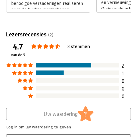
en vernieuwing in 
benodigde veranderingen realiseren
samenwerking.
Ongezonde arbeid
en in de huidige maatschappij
immers een bedre
succesvol zijn, dan zijn vertrouwen
succes van iedere 
en vernieuwing essentieel. Dit zijn dé
Lees verder
twee succesfactoren die
Lezersrecensies
Leiderschapskramp kunnen
(2)
voorkomen.
4.7
3 stemmen
Lees verder
van de 5
2
1
0
0
0
?
Uw waardering
Log in om uw waardering te geven