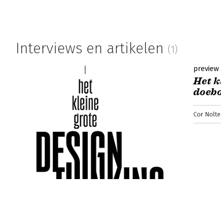
Interviews en artikelen
(1)
preview
Het k
doeb
Cor Nolte