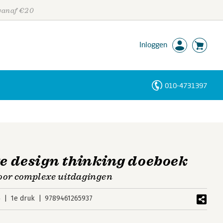
 vanaf €20
Inloggen
010-4731397
Personen
Trefwoorden
te design thinking doeboek
voor complexe uitdagingen
4
1e druk
9789461265937