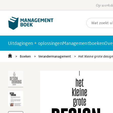
Op werkda
Uitdagingen + oplossingen
Managementboeken
Ove
Boeken
Verandermanagement
Het kleine grote desig