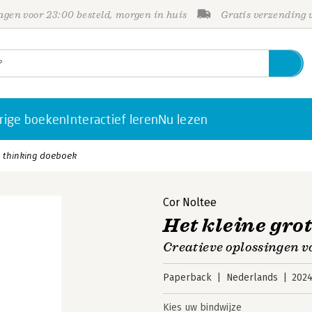
gen voor 23:00 besteld, morgen in huis
Gratis verzending
rige boeken
Interactief leren
Nu lezen
n thinking doeboek
Cor Noltee
Het kleine gro
Creatieve oplossingen 
Paperback
Nederlands
202
Kies uw bindwijze