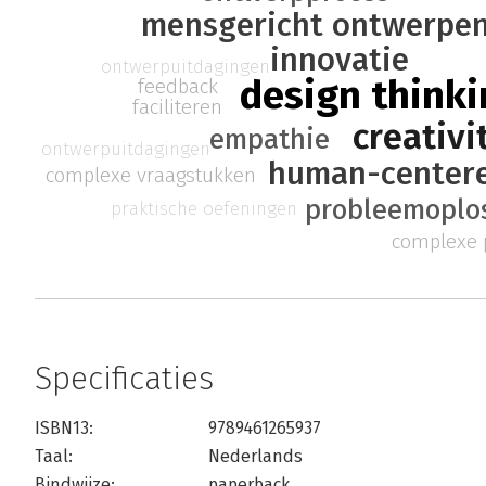
mensgericht ontwerpe
innovatie
ontwerpuitdagingen
design think
feedback
faciliteren
creativi
empathie
ontwerpuitdagingen
human-centere
complexe vraagstukken
probleemoplo
praktische oefeningen
complexe
Specificaties
ISBN13:
9789461265937
Taal:
Nederlands
Bindwijze:
paperback