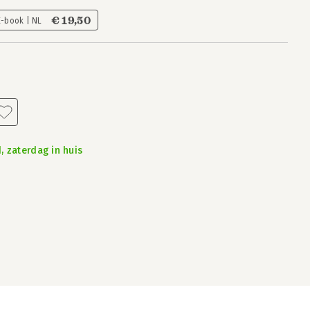
€ 19,50
E-book | NL
, zaterdag in huis