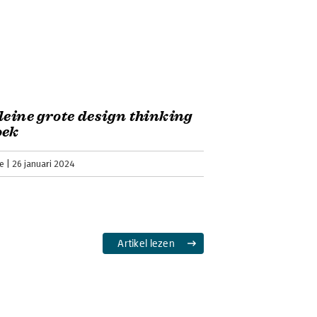
leine grote design thinking
oek
e
26 januari 2024
Artikel lezen