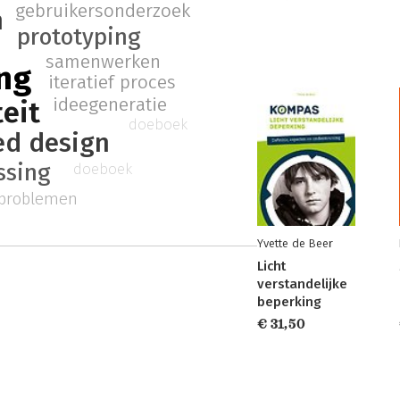
gebruikersonderzoek
n
prototyping
samenwerken
ing
iteratief proces
ideegeneratie
teit
doeboek
d design
ssing
doeboek
 problemen
Yvette de Beer
Licht
verstandelijke
beperking
€ 31,50