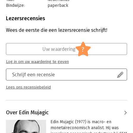
Bindwijze:
paperback
Aantal pagina's:
352
Uitgever:
Bertram + de Leeuw Uitgevers BV
Lezersrecensies
Druk:
1
Verschijningsdatum:
5-8-2021
Wees de eerste die een lezersrecensie schrijft!
Hoofdrubriek:
Mens en maatschappij
?
Uw waardering
Log in om uw waardering te geven
Schrijf een recensie
Lees ons recensiebeleid
Over Edin Mujagic
Edin Mujagic (1977) is macro- en 
monetaireconomisch analist. Hij was 