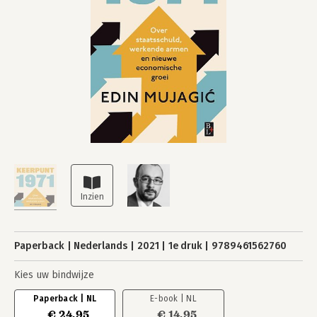
Paperback
Nederlands
2021
1e druk
9789461562760
Kies uw bindwijze
Paperback | NL
E-book | NL
€ 24,95
€ 14,95