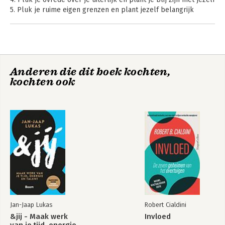
5. Pluk je ruime eigen grenzen en plant jezelf belangrijk
vinden
6. Pluk je perfectionisme en plant je het is goed genoeg
7. Pluk je beperkende overtuigingen en plant je drijfveren
8. Pluk je zorgen voor een burn-out en plant je voor jezelf
zorgen
Anderen die dit boek kochten,
9. Pluk je dromen zonder deadline en plant je doelen tussen
kochten ook
SMART en HART
Jan-Jaap Lukas
Robert Cialdini
&jij - Maak werk
Invloed