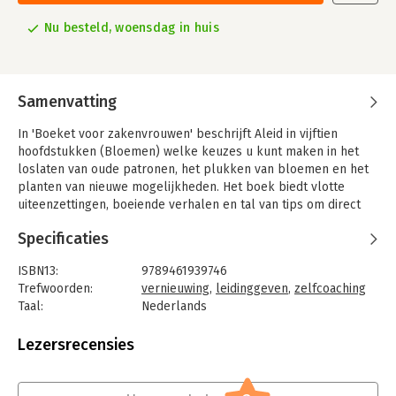
Nu besteld, woensdag in huis
Samenvatting
In 'Boeket voor zakenvrouwen' beschrijft Aleid in vijftien
hoofdstukken (Bloemen) welke keuzes u kunt maken in het
loslaten van oude patronen, het plukken van bloemen en het
planten van nieuwe mogelijkheden. Het boek biedt vlotte
uiteenzettingen, boeiende verhalen en tal van tips om direct
toe te passen. Theorie en verhalen uit de praktijk zijn
Specificaties
verweven met Aleids eigen ervaringen met het maken van
keuzes als coach en ondernemer.
ISBN13:
9789461939746
Trefwoorden:
vernieuwing
,
leidinggeven
,
zelfcoaching
Taal:
Nederlands
Bindwijze:
paperback
Aantal pagina's:
132
Lezersrecensies
Uitgever:
Mijnmanagementboek
Druk:
1
Verschijningsdatum:
8-2-2013