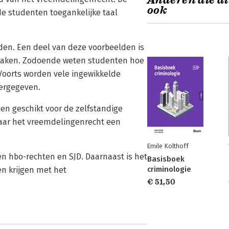
Anderen die di
ook
e studenten toegankelijke taal
den. Een deel van deze voorbeelden is
tspraken. Zodoende weten studenten hoe
 Voorts worden vele ingewikkelde
ergegeven.
leen geschikt voor de zelfstandige
aar het vreemdelingenrecht een
Emile Kolthoff
en hbo-rechten en SJD. Daarnaast is het
Basisboek
criminologie
en krijgen met het
€ 51,50