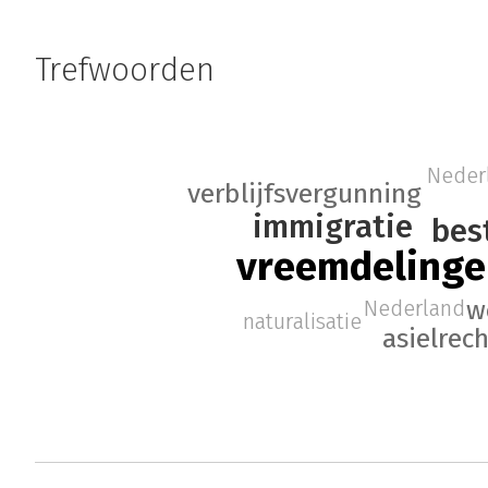
Trefwoorden
Neder
verblijfsvergunning
immigratie
bes
vreemdelinge
w
Nederland
naturalisatie
asielrech