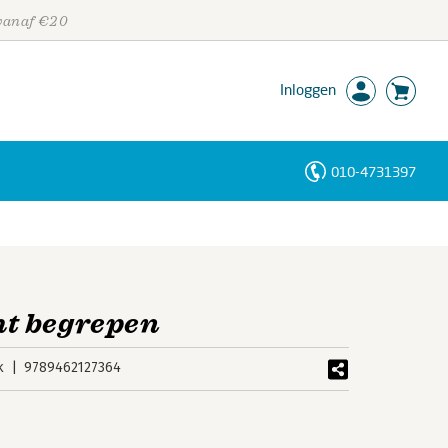
 vanaf €20
Inloggen
010-4731397
Personen
Trefwoorden
t begrepen
k
9789462127364