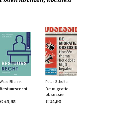
t boek kochten, kochten
Willie Elferink
Peter Scholten
Bestuursrecht
De migratie-
obsessie
€ 45,95
€ 24,90