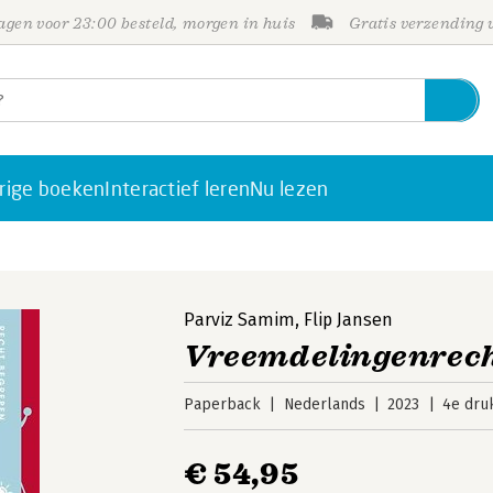
gen voor 23:00 besteld, morgen in huis
Gratis verzending
rige boeken
Interactief leren
Nu lezen
Parviz Samim
,
Flip Jansen
Vreemdelingenrech
Paperback
Nederlands
2023
4e dru
€ 54,95