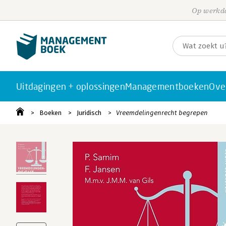
Op werkda
Uitdagingen + oplossingen
Managementboeken
Ove
Boeken
Juridisch
Vreemdelingenrecht begrepen