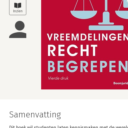
Samenvatting
Dit boek wil studenten laten kennismaken met de werel