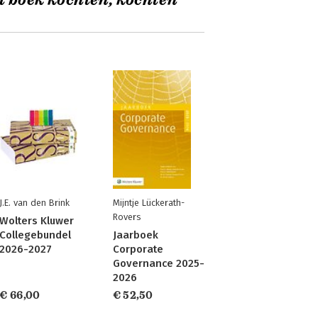
t boek kochten, kochten
J.E. van den Brink
Mijntje Lückerath-
Rovers
Wolters Kluwer
Collegebundel
Jaarboek
2026-2027
Corporate
Governance 2025-
2026
€ 66,00
€ 52,50