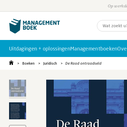
Op werkda
Uitdagingen + oplossingen
Managementboeken
Ove
Boeken
Juridisch
De Raad ontraadseld