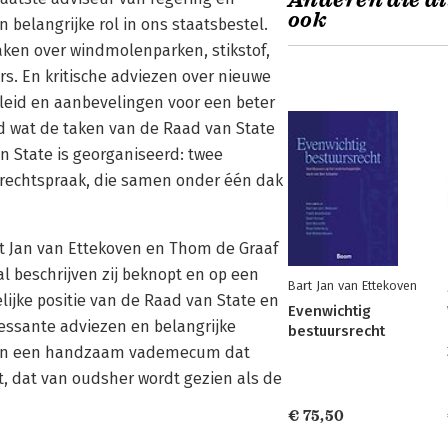
Anderen die di
ook
belangrijke rol in ons staatsbestel.
raken over windmolenparken, stikstof,
rs. En kritische adviezen over nieuwe
leid en aanbevelingen voor een beter
nd wat de taken van de Raad van State
an State is georganiseerd: twee
srechtspraak, die samen onder één dak
rt Jan van Ettekoven en Thom de Graaf
l beschrijven zij beknopt en op een
Bart Jan van Ettekoven
elijke positie van de Raad van State en
Evenwichtig
ressante adviezen en belangrijke
bestuursrecht
rd in een handzaam vademecum dat
ut, dat van oudsher wordt gezien als de
€ 75,50