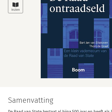
Samenvatting
De Raad van State bestaat al bijna 500 jaar en heeft als