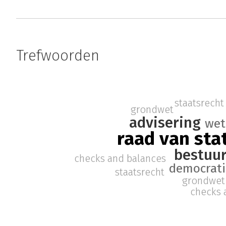
Trefwoorden
staatsrecht
grondwet
advisering
wet
raad van sta
bestuur
checks and balances
democrati
staatsrecht
grondwet
checks 