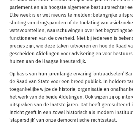
parlement en als hoogste algemene bestuursrechter een 
Elke week is er wel nieuws te melden: belangrijke uitsp
sluiting van drugspanden of de toelating van asielzoeke
wetsvoorstellen, waarschuwingen over het begrotingsbe
functioneren van de overheid. Niet bij iedereen is beke
precies zijn, wie deze taken uitvoeren en hoe de Raad v
gescheiden Afdelingen voor advisering en voor bestuur
huizen aan de Haagse Kneuterdijk.
Op basis van hun jarenlange ervaring ‘ontraadselen’ Ba
de Raad van State voor een breed publiek. In heldere taa
toegankelijke wijze de historie, organisatie en onafhank
het werk van de beide Afdelingen. Ook wijzen zij op inte
uitspraken van de laatste jaren. Dat heeft geresultee
inzicht geeft in een zowel historisch als modern institu
‘slapersdijk’ van onze democratische rechtsstaat.