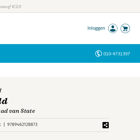
 vanaf €20
Inloggen
010-4731397
Personen
Trefwoorden
f
ld
ad van State
k
9789462128873