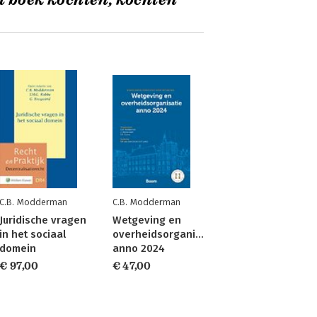
t boek kochten, kochten
C.B. Modderman
C.B. Modderman
Juridische vragen
Wetgeving en
in het sociaal
overheidsorganisatie
domein
anno 2024
€ 97,00
€ 47,00