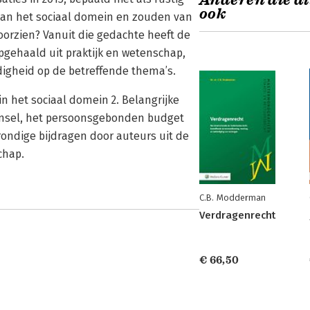
Anderen die di
ook
 van het sociaal domein en zouden van
orzien? Vanuit die gedachte heeft de
gehaald uit praktijk en wetenschap,
gheid op de betreffende thema’s.
in het sociaal domein 2. Belangrijke
insel, het persoonsgebonden budget
rondige bijdragen door auteurs uit de
chap.
C.B. Modderman
Verdragenrecht
€ 66,50