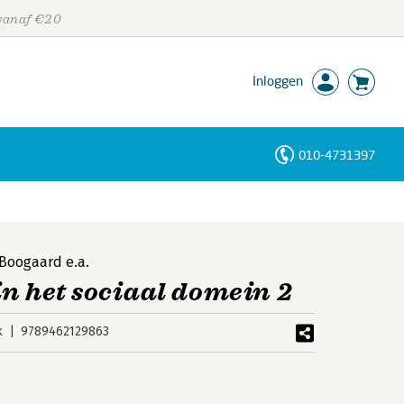
 vanaf €20
Inloggen
010-4731397
Personen
Trefwoorden
 Boogaard
e.a.
n het sociaal domein 2
k
9789462129863