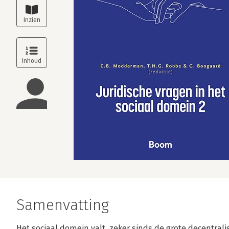
Samenvatting
Het sociaal domein valt, zeker sinds de grote decentralis