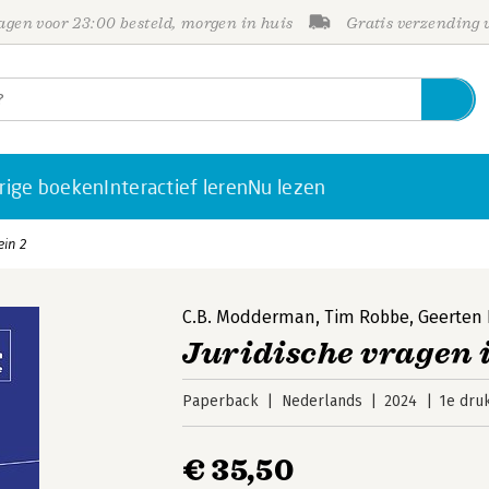
gen voor 23:00 besteld, morgen in huis
Gratis verzending
rige boeken
Interactief leren
Nu lezen
ein 2
C.B. Modderman
,
Tim Robbe
,
Geerten
Juridische vragen i
Paperback
Nederlands
2024
1e dru
€ 35,50