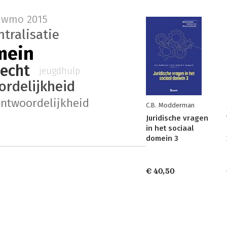
wmo 2015
tralisatie
mein
echt
jeugdhulp
ordelijkheid
antwoordelijkheid
C.B. Modderman
Juridische vragen
in het sociaal
domein 3
€ 40,50