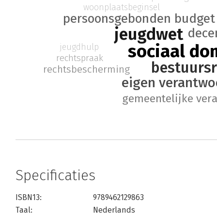
woonplaatsbeginsel
persoonsgebonden budget
jeugdwet
decen
sociaal do
jeugdhulp
rechtspraak
bestuursr
rechtsbescherming
eigen verantwo
gemeentelijke ver
Specificaties
ISBN13:
9789462129863
Taal:
Nederlands