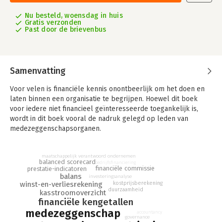
Nu besteld, woensdag in huis
Gratis verzonden
Past door de brievenbus
Samenvatting
Voor velen is financiële kennis onontbeerlijk om het doen en
laten binnen een organisatie te begrijpen. Hoewel dit boek
voor iedere niet financieel geïnteresseerde toegankelijk is,
wordt in dit boek vooral de nadruk gelegd op leden van
medezeggenschapsorganen.
Het boek beoogt niet om van de lezer een financieel expert te
maken. Het is bedoeld om iemand de juiste vragen te laten
maatschappelijk verantwoord ondernemen
balanced scorecard
bedrijfsfinanciering
stellen en in staat te stellen met de verkregen informatie, een
financiële commissie
prestatie-indicatoren
mening te vormen. Echter, welke rol of functie je in de
balans
investeringsanalyse
kostprijsberekening
winst-en-verliesrekening
organisatie ook hebt, er is altijd een drietal zaken die je op
duurzaamheid
kasstroomoverzicht
financieel gebied zou moeten kunnen:
financiële kengetallen
i. Het onderzoeken of een organisatie financieel gezond is en
medezeggenschap
accountancy
op basis daarvan een beeld vormen wat dit betekent voor je
governance