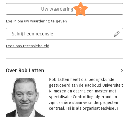
Hoofdrubriek:
Financieel management
?
Uw waardering
Log in om uw waardering te geven
Schrijf een recensie
Lees ons recensiebeleid
Over Rob Latten
Rob Latten heeft o.a. bedrijfskunde 
gestudeerd aan de Radboud Universiteit 
Nijmegen en daarna een master met 
specialisatie Controlling afgerond. In 
zijn carrière staan veranderprojecten 
centraal. Hij is als organisatieadviseur 
werkzaam bij DeVerandermotOR. Zijn 
belangrijkste werkzaamheden zijn het 
Andere boeken door Rob Latten
trainen en adviseren van 