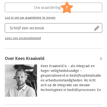
Hoofdrubriek:
Personeelsmanagement
?
Uw waardering
Log in om uw waardering te geven
Schrijf een recensie
Lees ons recensiebeleid
Over Kees Kraaiveld
Kees Kraaiveld is – als integraal en 
hoger veiligheidskundige – 
gespecialiseerd in bedrijfsoptimalisatie 
en arbeidsomstandigheden. Hij richt 
zich op de integratie van nieuwe 
technologieën in bedrijfsprocessen. En 
benadrukt daarbij het belang van 
controle over deze technologieën om 
ons leven effectiever, zinvoller en 