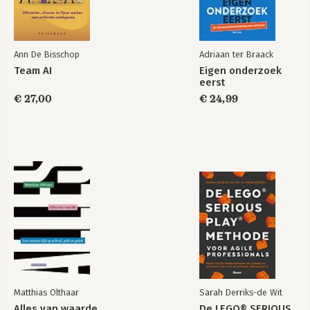
Interface 30
Rollen
ChatGPT als je collega 37
1. Creatie & Communicatie 39
Ann De Bisschop
Adriaan ter Braack
2. Kennis vergroten 64
Team AI
Eigen onderzoek
3. Training 89
eerst
4. Persoonlijke ontwikkeling 100
€ 27,00
€ 24,99
5. De joker 109
Feedback 111
Je eigen ChatGPT 113
Deel 3 – Risico’s van AI en ChatGPT 117
De risico’s van AI 118
Kortetermijnrisico’s 118
Langetermijnrisico’s 125
ChatGPT op het werk 135
Nawoord 142
Literatuurlijst 143
Register 144
Matthias Olthaar
Sarah Derriks-de Wit
Alles van waarde
De LEGO® SERIOUS