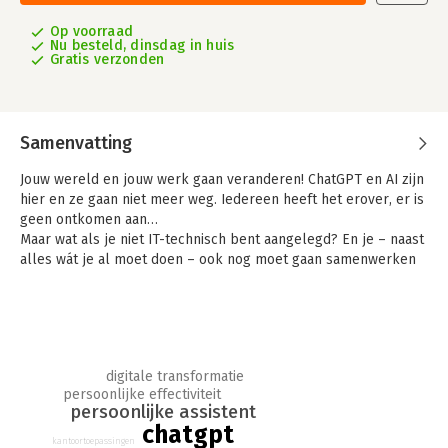
Op voorraad
Nu besteld, dinsdag in huis
Gratis verzonden
Samenvatting
Jouw wereld en jouw werk gaan veranderen! ChatGPT en AI zijn
hier en ze gaan niet meer weg. Iedereen heeft het erover, er is
geen ontkomen aan…
Maar wat als je niet IT-technisch bent aangelegd? En je – naast
alles wát je al moet doen – ook nog moet gaan samenwerken
met een AI-robot? Help!
Daarom is deze gids geschreven.
In dit boek neem ik je mee op een reis langs de
mogelijkheden. Je krijgt praktische tips voor direct gebruik en
ik geef tal van handige voorbeelden. Ik bespreek waar deze
digitale transformatie
ontwikkeling vandaan komt en wat jij daarvan moet weten. Maar
persoonlijke effectiviteit
persoonlijke assistent
ook hoe het zit het met de beperkingen en de bedreigingen,
chatgpt
want het is niet allemaal rozengeur en maneschijn. Wat kan er
kantoortoepassingen