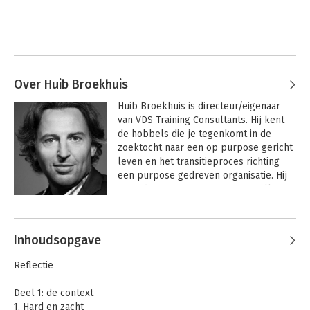
Over Huib Broekhuis
Huib Broekhuis is directeur/eigenaar 
van VDS Training Consultants. Hij kent 
de hobbels die je tegenkomt in de 
zoektocht naar een op purpose gericht 
leven en het transitieproces richting 
een purpose gedreven organisatie. Hij 
weet dat zo’n proces gaat met vallen en 
opstaan, maar gelooft heilig in het 
resultaat. 

Inhoudsopgave
Hij is daarnaast oprichter van Go 
Beyond MBA, een beweging waarbij 
Reflectie
inmiddels meer dan 1000 leiders zijn 
aangesloten. Tevens is  hij 
Deel 1: de context
medeoprichter van de Change Club, een 
1. Hard en zacht