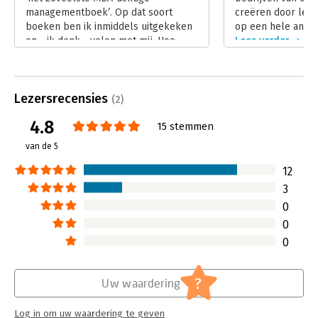
Hoofdrubriek:
Strategisch management
managementboek’. Op dat soort
creëren door leid
boeken ben ik inmiddels uitgekeken
op een hele andere
en - ik denk - velen met mij. Hoe
Lees verder
verrassend was het, al na tien
pagina’s, te merken dat dit werk van
een heel ander soort is.
Lezersrecensies
Lees verder
(2)
4.8
15 stemmen
van de 5
12
3
0
0
0
?
Uw waardering
Log in om uw waardering te geven