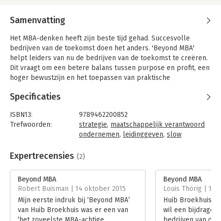
Samenvatting
Het MBA-denken heeft zijn beste tijd gehad. Succesvolle
bedrijven van de toekomst doen het anders. 'Beyond MBA'
helpt leiders van nu de bedrijven van de toekomst te creëren.
Dit vraagt om een betere balans tussen purpose en profit, een
hoger bewustzijn en het toepassen van praktische
leiderschapsprincipes die helpen om het beste in mensen naar
Specificaties
boven te halen. Centrale thema’s daarbij zijn omgaan met
energie, het vermogen om los te laten, en winst als uitkomst in
ISBN13:
9789462200852
plaats van als doel.
Trefwoorden:
strategie
,
maatschappelijk verantwoord
Verwacht geen driestappenmethode, maar een boek dat aanzet
ondernemen
,
leidinggeven
,
slow
tot denken en reflectie en een appel doet op de bijdrage die u
management
,
leiderschapsstijl
als leider wilt leveren aan een betere wereld. In dit boek deelt
Taal:
Nederlands
Expertrecensies
(2)
de auteur zijn ervaringen, inzichten, ideeën en deelt hij zijn
Bindwijze:
gebonden
eigen fouten en successen in de zoektocht wat Beyond MBA
Aantal pagina's:
184
Beyond MBA
Beyond MBA
precies betekent en inhoudt en waar het toe kan leiden:
Uitgever:
Boom
Robert Buisman | 14 oktober 2015
Louis Thörig | 13 
gelukkige medewerkers, hogere productiviteit, enthousiaste
Druk:
1
Mijn eerste indruk bij ‘Beyond MBA’
Huib Broekhuis’ 
klanten en een betere wereld.
Verschijningsdatum:
7-10-2014
van Huib Broekhuis was er een van
wil een bijdrage 
‘het zoveelste MBA-achtige
bedrijven van de 