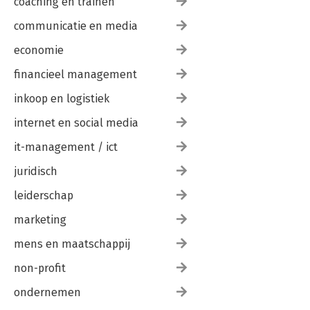
coaching en trainen
18. Beyond MBA: balans tussen purpose en profit
communicatie en media
Dankbetuiging
economie
Literatuur
financieel management
inkoop en logistiek
internet en social media
it-management / ict
juridisch
leiderschap
marketing
mens en maatschappij
non-profit
ondernemen