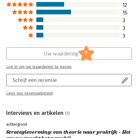
als consultant bij
vormgegeven en daarmee
12
Lees verder
uitnodigend om mee op reis te gaan.
15
Lees verder
3
3
3
?
Uw waardering
Log in om uw waardering te geven
Schrijf een recensie
Lees ons recensiebeleid
Interviews en artikelen
(1)
achtergrond
Strategievorming: van theorie naar praktijk - Het