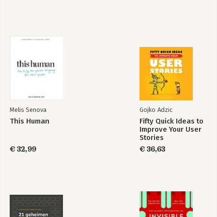
Deel 4: Werkvormen
1. Werkvormen bij de karakteristiek 'participatief'
2. Werkvormen bij de karakteristiek 'creatief'
Bekijk alle boeken
3. Werkvormen bij de karakteristiek 'analytisch'
4. Werkvormen bij de karakteristiek 'besluitvormend'
5. Werkvormen bij de karakteristiek 'committerend'
Melis Senova
Gojko Adzic
This Human
Fifty Quick Ideas to
Improve Your User
Stories
€ 32,99
€ 36,63