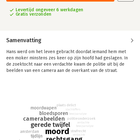
Levertijd ongeveer 6 werkdagen
Gratis verzonden
Samenvatting
Hans werd om het leven gebracht doordat iemand hem met
een moker minstens zes keer op zijn hoofd had geslagen. In
de zoektocht naar een verdachte kwam de politie uit bij de
beelden van een camera aan de overkant van de straat.
Tussen het tijdstip waarop Hans voor het laatst werd gezien en
het tijdstip waarop hij werd gevonden was maar één man bij de
voordeur van Hans te zien. Vanaf dat moment bewoog het
opsporingsonderzoek in de richting van die man.
plaats delict
moordwapen
slachtoffers
Het bewijs stapelde zich op tegen de verdachte: getuigen
bloedsporen
bewijsanalyse
vertelden de politie over de foute reputatie van de man en er
camerabeelden
politieonderzoek
werd DNA van hem op de moker gevonden. Hij werd
verdachte
gerede twijfel
bewijsanalyse
veroordeeld tot een gevangenisstraf van zeven jaar en zes
moord
strafrecht
amsterdam
maanden.
verdachte
tijdlijn
rechtsgang