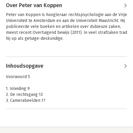
Over Peter van Koppen
Peter van Koppen is hoogleraar rechtspsychologie aan de Vrije 
Universiteit te Amsterdam en aan de Universiteit Maastricht. Hij 
publiceerde vele boeken en artikelen over dubieuze zaken, 
meest recent Overtuigend bewijs (2011). In veel strafzaken trad 
hij op als getuige-deskundige.
De Warnsveldse
Actoren in de
pompmoord
Andere boeken door Peter van
strafrechtspleging
Koppen
Inhoudsopgave
Voorwoord 5
1. Inleiding 9
2. De rechtsgang 13
3. Camerabeelden 17
4. Tijdstip toebrengen letsel en overlijden 51
5. Moker en handdoeken 69
6. Bloedsporen 83
7. De bloederige schoensporen 95
8. Vluchtwegen 103