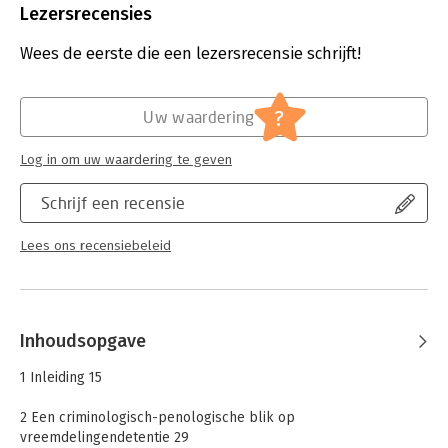
Uitgever:
Boom Criminologie
Lezersrecensies
Druk:
1
Verschijningsdatum:
7-9-2022
Wees de eerste die een lezersrecensie schrijft!
Hoofdrubriek:
Juridisch
Jongbloed:
Strafrecht diversen
?
Uw waardering
Serie:
Het groene gras
Log in om uw waardering te geven
Schrijf een recensie
Lees ons recensiebeleid
Inhoudsopgave
1 Inleiding 15
2 Een criminologisch-penologische blik op
vreemdelingendetentie 29