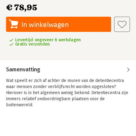
€ 78,95
In winkelwagen
Levertijd ongeveer 6 werkdagen
Gratis verzonden
Samenvatting
Wat speelt er zich af achter de muren van de detentiecentra
waar mensen zonder verblijfsrecht worden opgesloten?
Hierover is in het algemeen weinig bekend. Detentiecentra zijn
immers relatief ondoordringbare plaatsen voor de
buitenwereld.
In dit boek krijgen personen die opgesloten zijn en personen
die werkzaam zijn in één Nederlands en drie Belgische
vreemdelingendetentiecentra een stem. Hun ervaringen en de
werking van de verschillende centra worden vanuit een