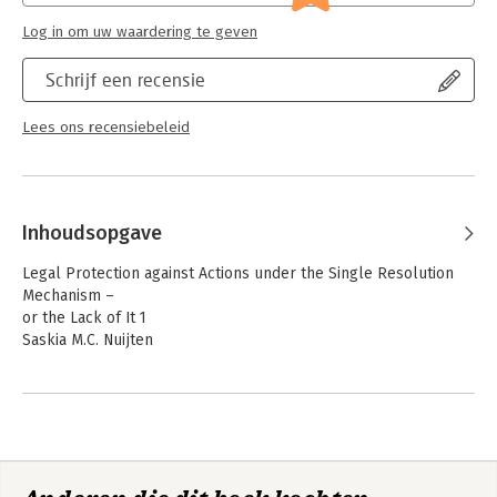
Log in om uw waardering te geven
Schrijf een recensie
Lees ons recensiebeleid
Inhoudsopgave
Legal Protection against Actions under the Single Resolution
Mechanism –
or the Lack of It 1
Saskia M.C. Nuijten
Bail-In Mechanisms in the Bank Recovery and Resolution
Directive 23
Bart P.M. Joosen
The Single Resolution Mechanism: Position of Counterparties,
Especially in