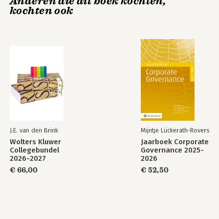
Anderen die dit boek kochten,
kochten ook
Repos and Derivatives Contracts 47
Patrick Clancy
Report of the Annual Conference of the Netherlands
Association for Comparative
and International Insolvency Law on 6 November 2014 75
L.G.A. Janssen and T.C.A. Dijkhuizen
J.E. van den Brink
Mijntje Lückerath-Rovers
Wolters Kluwer
Jaarboek Corporate
Collegebundel
Governance 2025-
2026-2027
2026
€ 66,00
€ 52,50