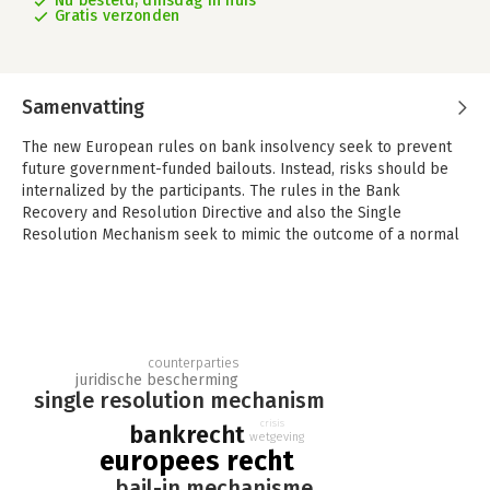
Nu besteld, dinsdag in huis
Gratis verzonden
Samenvatting
The new European rules on bank insolvency seek to prevent
future government-funded bailouts. Instead, risks should be
internalized by the participants. The rules in the Bank
Recovery and Resolution Directive and also the Single
Resolution Mechanism seek to mimic the outcome of a normal
insolvency procedures, without actually letting a failing
institution enter full insolvency procedures. The rules enacted
are of critical importance to a healthier and more stable
financial sector.
This book presents three reports in which the new rules are
counterparties
juridische bescherming
explained and criticized where needed. Professor Joossen
single resolution mechanism
discusses the bail-in mechanisms, while Nuijten analyses the
legal protection offered to stakeholders against intervention
crisis
bankrecht
wetgeving
under the Single Resolution Mechanism - or the lack thereof.
europees recht
Finally, Clancy considers the potential use of the new
bail-in mechanisme