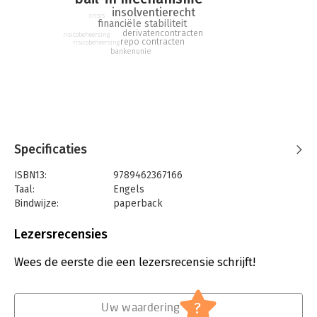
resolution tools in the context of counterparties, in particular
insolventierecht
repo and derivative counterparties to a financial institution.
crisis
financiële stabiliteit
derivatencontracten
risicobeheersing
repo contracten
risicobeheersing
bankenunie
Specificaties
ISBN13:
9789462367166
Taal:
Engels
Bindwijze:
paperback
Aantal pagina's:
80
Uitgever:
Boom Juridische Uitgevers
Lezersrecensies
Druk:
1
Verschijningsdatum:
14-2-2017
Wees de eerste die een lezersrecensie schrijft!
Hoofdrubriek:
Juridisch
Jongbloed:
Faillissementsrecht / Insolventierecht
?
Uw waardering