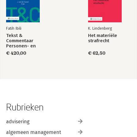
Fatih Ibili
K. Lindenberg
Tekst &
Het materiële
Commentaar
strafrecht
Personen- en
Familierecht
€ 420,00
€ 62,50
Rubrieken
advisering
algemeen management