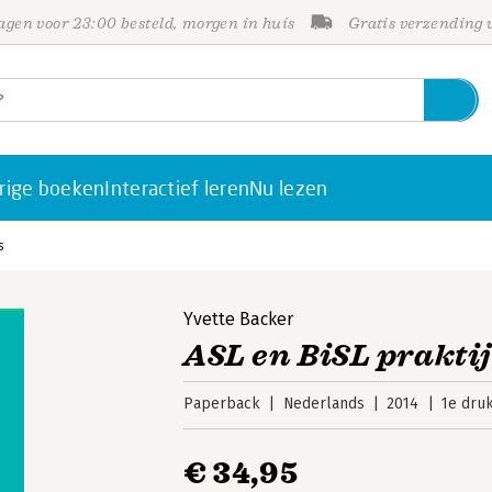
gen voor 23:00 besteld, morgen in huis
Gratis verzending
rige boeken
Interactief leren
Nu lezen
s
Yvette Backer
ASL en BiSL prakti
Paperback
Nederlands
2014
1e dru
€ 34,95