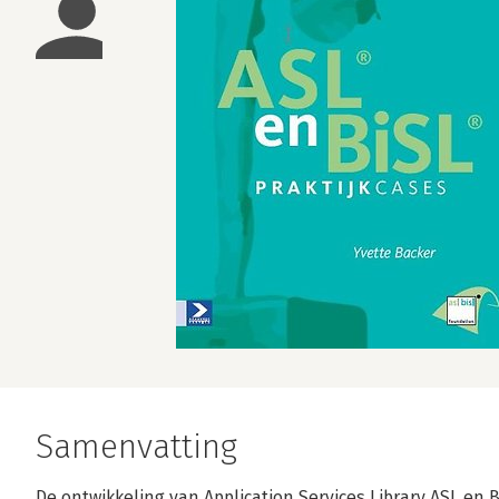
Samenvatting
De ontwikkeling van Application Services Library ASL en 