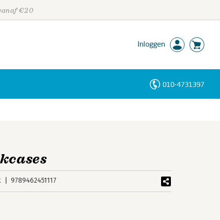
 vanaf €20
Inloggen
010-4731397
Personen
Trefwoorden
jkcases
k
9789462451117