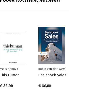
t boek kochten, kochten
Melis Senova
Robin van der Werf
This Human
Basisboek Sales
€ 32,99
€ 69,95