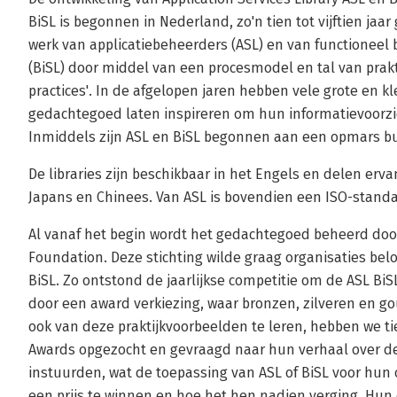
BiSL is begonnen in Nederland, zo'n tien tot vijftien jaar
werk van applicatiebeheerders (ASL) en van functionee
(BiSL) door middel van een procesmodel en tal van prakt
practices'. In de afgelopen jaren hebben vele grote en kl
gedachtegoed laten inspireren om hun informatievoorzie
Inmiddels zijn ASL en BiSL begonnen aan een opmars b
De libraries zijn beschikbaar in het Engels en delen erva
Japans en Chinees. Van ASL is bovendien een ISO-stand
Al vanaf het begin wordt het gedachtegoed beheerd door
Foundation. Deze stichting wilde graag organisaties be
BiSL. Zo ontstond de jaarlijkse competitie om de ASL BiS
door een award verkiezing, waar bronzen, zilveren en 
ook van deze praktijkvoorbeelden te leren, hebben we ti
Awards opgezocht en gevraagd naar hun verhaal over d
instuurden, wat de toepassing van ASL of BiSL voor hun
een prijs te winnen en hoe het hen nadien verging. Hun