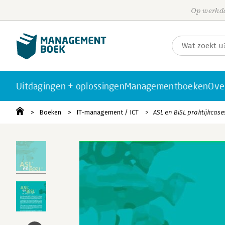
Op werkda
Uitdagingen + oplossingen
Managementboeken
Ove
Boeken
IT-management / ICT
ASL en BiSL praktijkcase