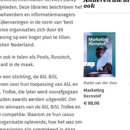
Anderen die di
ook
 geleden. Deze libraries beschrijven het
l beheerders en informatiemanagers
ijkervaringen in de vorm van 'best
eine organisaties zich door dit
ning op een hoger plan te tillen.
uiten Nederland.
n ook in talen als Pools, Russisch,
aard in de maak.
 een stichting, de ASL BiSL
Martin van der Sluis
lonen voor hun toepassing van ASL en
Marketing
L Trofee, die later werd voorafgegaan
Kernstof
gouden awards werden uitgereikt. Om
€ 93,95
en winnaars van de ASL BiSL Trofee en
e competitie. Waarom ze hun casus
 organisatie opleverde, hoe het was om
 ervaringen zijn opgetekend in deze