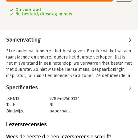
Op voorraad
Nu besteld, dinsdag in huis
Samenvatting
Elke ouder wil kinderen het best geven. En elke winkel wil aan
(aanstaande en andere) ouders het duurste verkopen. Dat is
het misverstand in een notendop: we verwarren 'het beste' met
'het duurste'. Zo niet Marieke Henselmans, bespaarkoningin,
inspirator, journalist en moeder van 3 zonen. Ze debuteerde in
1999 met Consuminderen met kinderen, oogstte veel lof bij
Specificaties
recensenten en stal het hart van een steeds groter wordende
groep lezers. Haar debuut is nu geheel herzien en aan de
ISBN13:
9789462500334
actualiteit aangepast. Zo vind je verrassende uitspraken van
Taal:
NL
moderne consuminderende gezinnen: hoe pakken zij anno 2014
Bindwijze:
paperback
de opvoeding van hun kinderen aan?
Aantal pagina's:
160
Marieke Henselmans is dé bespaardeskundige van Nederland,
Uitgever:
Meer dan Genoeg, Uitgeverij
Lezersrecensies
geliefd ad columnist, werkt samen met het Nibud, heeft tal van
Druk:
1
boeken en kalenders over besparen, aflossen en opvoeden op
Verschijningsdatum:
11-10-2014
Wees de eerste die een lezersrecensie schrijft!