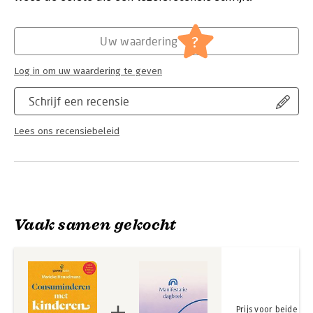
haar naam staan, waarvan er bij elkaar meer dan 100.000
exemplaren werden verkocht.
Hoofdrubriek:
Sport, hobby, lifestyle
Serie:
Genoeg reeks
?
Uw waardering
Log in om uw waardering te geven
Schrijf een recensie
Lees ons recensiebeleid
Vaak samen gekocht
Prijs voor beide